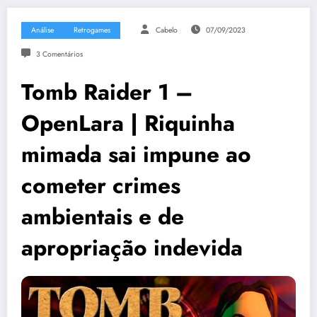
Análise
Retrogames
Cabelo
07/09/2023
3 Comentários
Tomb Raider 1 –
OpenLara | Riquinha
mimada sai impune ao
cometer crimes
ambientais e de
apropriação indevida