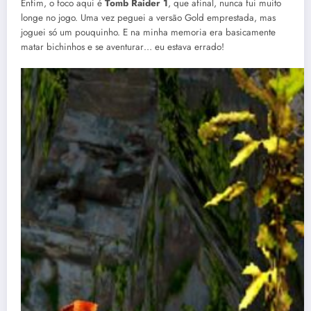
Enfim, o foco aqui é
Tomb Raider 1
, que afinal, nunca fui muito
longe no jogo. Uma vez peguei a versão Gold emprestada, mas
joguei só um pouquinho. E na minha memoria era basicamente
matar bichinhos e se aventurar… eu estava errado!