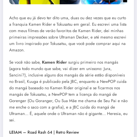
Acho que eu já devo ter dito uma, duas ou dez vezes que eu curto
a franquia Kamen Rider e Tokusatsu em geral. Eu escrevi uma lista
com meus filmes de verão favoritos de Kamen Rider, dei minhas
primeiras impressões sobre Ultraman Decker, e até mesmo escrevi
um livro inspirado por Tokusatsu, que você pode comprar aqui na
Amazon.
Se você não sabe,
Kamen Rider
surgiu primeiro nos mangás
(agora todo mundo que sabe, vai dizer em unissono: Jura,
Sancini?), inclusive alguns dos mangás da série estão disponíveis
no Brasil, Kuuga é publicado pela JBC, enquanto a NewPOP cuida
do mangá baseado no Kamen Rider original e se ficarmos nos
mangás de Tokusatsu, a NewPOP tem a licença do mangá de
Gorenger (Ou Goranger, Ou Sua Mãe me chama de Seu Pai e não
me enche o saco com a grafia), e a JBC cuida do mangá de
Ultraman… É, aquele onde o Ultraman não é gigante… Heresia, eu
sei.
LEIAM –
Road Rash 64 | Retro Review