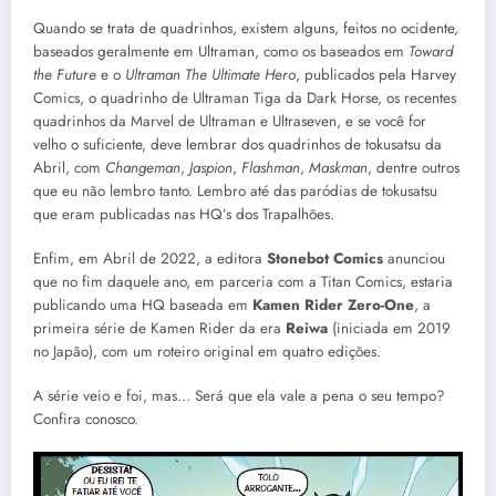
Quando se trata de quadrinhos, existem alguns, feitos no ocidente,
baseados geralmente em Ultraman, como os baseados em
Toward
the Future
e o
Ultraman The Ultimate Hero
, publicados pela Harvey
Comics, o quadrinho de Ultraman Tiga da Dark Horse, os recentes
quadrinhos da Marvel de Ultraman e Ultraseven, e se você for
velho o suficiente, deve lembrar dos quadrinhos de tokusatsu da
Abril, com
Changeman
,
Jaspion
,
Flashman
,
Maskman
, dentre outros
que eu não lembro tanto. Lembro até das paródias de tokusatsu
que eram publicadas nas HQ’s dos Trapalhões.
Enfim, em Abril de 2022, a editora
Stonebot Comics
anunciou
que no fim daquele ano, em parceria com a Titan Comics, estaria
publicando uma HQ baseada em
Kamen Rider Zero-One
, a
primeira série de Kamen Rider da era
Reiwa
(iniciada em 2019
no Japão), com um roteiro original em quatro edições.
A série veio e foi, mas… Será que ela vale a pena o seu tempo?
Confira conosco.