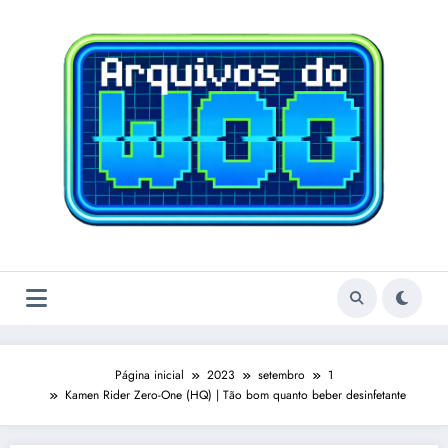
Pular
para
o
conteúdo
Página inicial
2023
setembro
1
Kamen Rider Zero-One (HQ) | Tão bom quanto beber desinfetante