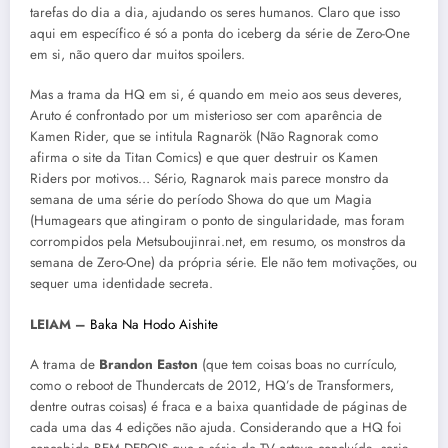
tarefas do dia a dia, ajudando os seres humanos. Claro que isso
aqui em específico é só a ponta do iceberg da série de Zero-One
em si, não quero dar muitos spoilers.
Mas a trama da HQ em si, é quando em meio aos seus deveres,
Aruto é confrontado por um misterioso ser com aparência de
Kamen Rider, que se intitula Ragnarök (Não Ragnorak como
afirma o site da Titan Comics) e que quer destruir os Kamen
Riders por motivos… Sério, Ragnarok mais parece monstro da
semana de uma série do período Showa do que um Magia
(Humagears que atingiram o ponto de singularidade, mas foram
corrompidos pela Metsuboujinrai.net, em resumo, os monstros da
semana de Zero-One) da própria série. Ele não tem motivações, ou
sequer uma identidade secreta.
LEIAM –
Baka Na Hodo Aishite
A trama de
Brandon Easton
(que tem coisas boas no currículo,
como o reboot de Thundercats de 2012, HQ’s de Transformers,
dentre outras coisas) é fraca e a baixa quantidade de páginas de
cada uma das 4 edições não ajuda. Considerando que a HQ foi