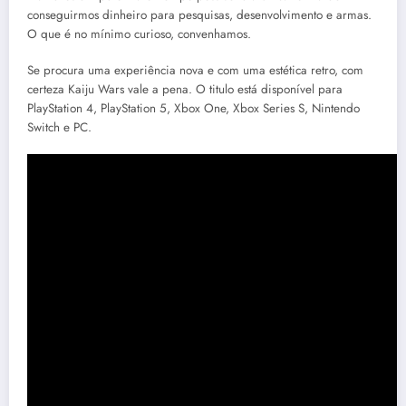
conseguirmos dinheiro para pesquisas, desenvolvimento e armas.
O que é no mínimo curioso, convenhamos.
Se procura uma experiência nova e com uma estética retro, com
certeza Kaiju Wars vale a pena. O titulo está disponível para
PlayStation 4, PlayStation 5, Xbox One, Xbox Series S, Nintendo
Switch e PC.