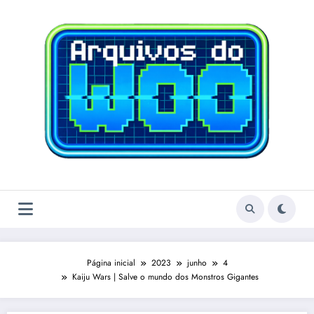
Pular
para
o
conteúdo
Página inicial
2023
junho
4
Kaiju Wars | Salve o mundo dos Monstros Gigantes