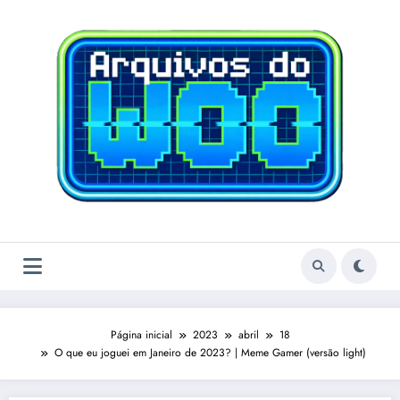
Pular
para
o
conteúdo
Página inicial
2023
abril
18
O que eu joguei em Janeiro de 2023? | Meme Gamer (versão light)