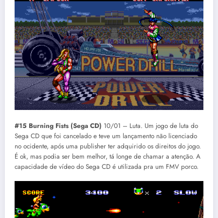
#15 Burning Fists (Sega CD)
10/01 – Luta. Um jogo de luta do
Sega CD que foi cancelado e teve um lançamento não licenciado
no ocidente, após uma publisher ter adquirido os direitos do jogo.
É ok, mas podia ser bem melhor, tá longe de chamar a atenção. A
capacidade de vídeo do Sega CD é utilizada pra um FMV porco.