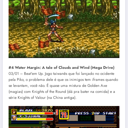
#4 Water Margin: A tale of Clouds and Wind (Mega Drive)
03/01 – Beat’em Up. Jogo taiwanês que foi lançado no ocidente
pela Piko, o problema dele é que os inimigos tem iframes quando
se levantam, você não. É quase uma mistura de Golden Axe
(magias) com Knights of the Round (dá pra bater na comida) e a
série Knights of Valour (na China antiga).