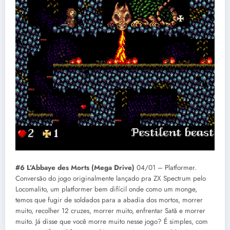
#6 L’Abbaye des Morts (Mega Drive)
04/01 – Platformer.
Conversão do jogo originalmente lançado pra ZX Spectrum pelo
Locomalito, um platformer bem difícil onde como um monge,
temos que fugir de soldados para a abadia dos mortos, morrer
muito, recolher 12 cruzes, morrer muito, enfrentar Satã e morrer
muito. Já disse que você morre muito nesse jogo? É simples, com