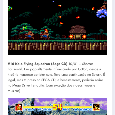
#16 Keio Flying Squadron (Sega CD)
10/01 – Shooter
horizontal. Um jogo altamente influenciado por Cotton, desde a
história nonsense ao fator cute. Teve uma continuação no Saturn. É
legal, mas tá preso ao SEGA CD, e honestamente, poderia rodar
no Mega Drive tranquilo. (com exceção dos vídeos, vozes e
musicas)