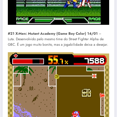
#21 X-Men: Mutant Academy (Game Boy Color) 14/01
–
Luta. Desenvolvido pelo mesmo time do Street Fighter Alpha de
GBC. É um jogo muito bonito, mas a jogabilidade deixa a desejar.