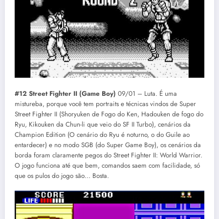
#12 Street Fighter II (Game Boy)
09/01 – Luta. É uma
mistureba, porque você tem portraits e técnicas vindos de Super
Street Fighter II (Shoryuken de Fogo do Ken, Hadouken de fogo do
Ryu, Kikouken da Chun-li que veio do SF II Turbo), cenários da
Champion Edition (O cenário do Ryu é noturno, o do Guile ao
entardecer) e no modo SGB (do Super Game Boy), os cenários da
borda foram claramente pegos do Street Fighter II: World Warrior.
O jogo funciona até que bem, comandos saem com facilidade, só
que os pulos do jogo são… Bosta.