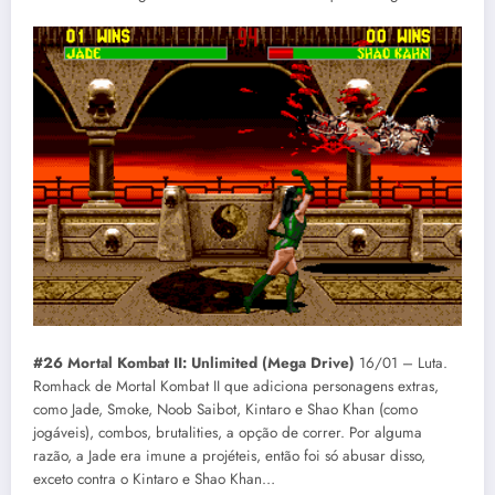
#26 Mortal Kombat II: Unlimited (Mega Drive)
16/01 – Luta.
Romhack de Mortal Kombat II que adiciona personagens extras,
como Jade, Smoke, Noob Saibot, Kintaro e Shao Khan (como
jogáveis), combos, brutalities, a opção de correr. Por alguma
razão, a Jade era imune a projéteis, então foi só abusar disso,
exceto contra o Kintaro e Shao Khan…