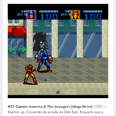
#27 Captain America & The Avengers (Mega Drive)
17/01 –
Beat’em up. Conversão do arcade da Data East. Enquanto que a