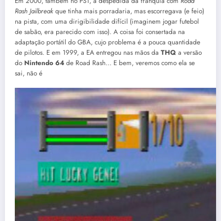
Em 2000, também no PS1, a despedida da franquia com
Road
Rash Jailbreak
que tinha mais porradaria, mas escorregava (e feio)
na pista, com uma dirigibilidade difícil (imaginem jogar futebol
de sabão, era parecido com isso). A coisa foi consertada na
adaptação portátil do GBA, cujo problema é a pouca quantidade
de pilotos. E em 1999, a EA entregou nas mãos da
THQ
a versão
do
Nintendo 64
de Road Rash… E bem, veremos como ela se
sai, não é