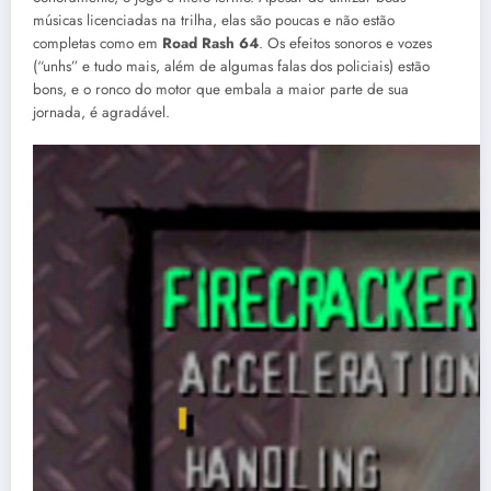
músicas licenciadas na trilha, elas são poucas e não estão
completas como em
Road Rash 64
. Os efeitos sonoros e vozes
(“unhs” e tudo mais, além de algumas falas dos policiais) estão
bons, e o ronco do motor que embala a maior parte de sua
jornada, é agradável.