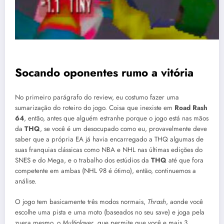
Socando oponentes rumo a vitória
No primeiro parágrafo do review, eu costumo fazer uma
sumarização do roteiro do jogo. Coisa que inexiste em
Road Rash
64
, então, antes que alguém estranhe porque o jogo está nas mãos
da
THQ
, se você é um desocupado como eu, provavelmente deve
saber que a própria EA já havia encarregado a THQ algumas de
suas franquias clássicas como NBA e NHL nas últimas edições do
SNES e do Mega, e o trabalho dos estúdios da
THQ
até que fora
competente em ambas (NHL 98 é ótimo), então, continuemos a
análise.
O jogo tem basicamente três modos normais,
Thrash
, aonde você
escolhe uma pista e uma moto (baseados no seu save) e joga pela
zuera mesmo, o
Multiplayer
, que permite que você e mais 3