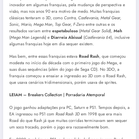
inovador em algumas franquias, pela mudança de perspectiva e
visão, mas nos anos 90 era motivo de medo. Muitas franquias
clássicas tentaram o 3D, como
Contra, Castlevania, Metal Gear,
Sonic, Mario, Mega Man, Top Gear, F-Zero
entre outras e os
resultados variam entre
espetabuloso
(
Metal Gear Solid
),
Meh
(
Mega Man Legends
) e
Diarreia Abissal
(
Castlevania 64
), inclusive
algumas franquias hoje em dia sequer existem.
Mas bem, entre essas franquias estava
Road Rash
, que começou
modesta no início da década com o primeiro jogo do Mega, e
suas duas sequências (além do jogo de Sega CD). No 3DO, a
franquia começou a ensaiar a ingressão ao 3D com o Road Rash,
que usava cenários tridimensionais, porém usava de sprites.
LEIAM –
Breakers Collection | Porradaria Atemporal
O jogo ganhou adaptações pra PC, Saturn e PS1. Tempos depois, a
EA ingressou no PS1 com
Road Rash 3D
em 1998 que era mais
Road do que Rash já que muitas corridas terminavam sem sequer
um soco trocado, porém o jogo era razoavelmente bom.