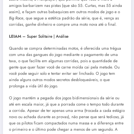
amigos barbarizem nas pistas (que são 55. Curtas, mas 55 ainda
assim), e façam outras babaquices em outros modos de jogo e o
Big Race
, que segue a estética padrão da série, que é, vença as
corridas, ganhe dinheiro e compre uma moto nova até o final.
LEIAM –
Super Solitaire | Análise
Quando se compra determinadas motos, é oferecida uma trégua
com uma das gangues do jogo mediante o pagamento de uma
taxa, o que facilita em algumas corridas, pois a quantidade de
gente que quer fazer você de carne moída cai pela metade. Ou
você pode seguir solo e tentar evitar ser linchado. O jogo tem
ainda alguns outros modos secretos desbloqueáveis, o que
prolonga a vida útil do jogo.
O jogo mantém a pegada dos jogos bidimensionais da série ou
até em escala maior, já que a porrada come o tempo todo durante
a corrida. Apesar de ter apenas uma arma (trocada a cada estágio
novo ou achada durante as provas), não pense que será tedioso, já
que os pilotos ficam compactados numa massa e a diferença entre
o primeiro e o último pode chegar a menos de um segundo. A