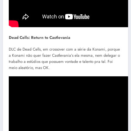
Dead Cells: Return to Castlevania
DLC de Dead Cells, em crossover com a série da Konami, porque
a Konami não quer fazer Castlevania’s ela mesma, nem delegar o
trabalho a estúdios que possuem vontade e talento pra tal. Foi
meio aleatório, mas OK.