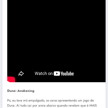
Dune: Awakening
Po, eu tava mó empolgado, os caras apresentando um jogo de
Duna. Aí tudo cai por areia abaixo quando revelam que é MAIS