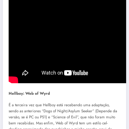
Hellboy: Web of Wyrd
É a terceira vez que Hellboy está recebendo uma adaptação,
sendo as anteriores “Dogs of Night/Asylum Seeker” (Depende da
versão, se é PC ou PS1) e “Science of Evil”, que não foram muito
bem recebidas. Mas enfim, Web of Wyrd tem um estilo cel-