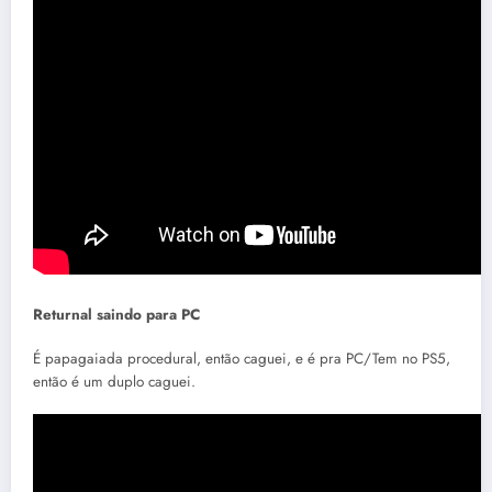
Returnal saindo para PC
É papagaiada procedural, então caguei, e é pra PC/Tem no PS5,
então é um duplo caguei.