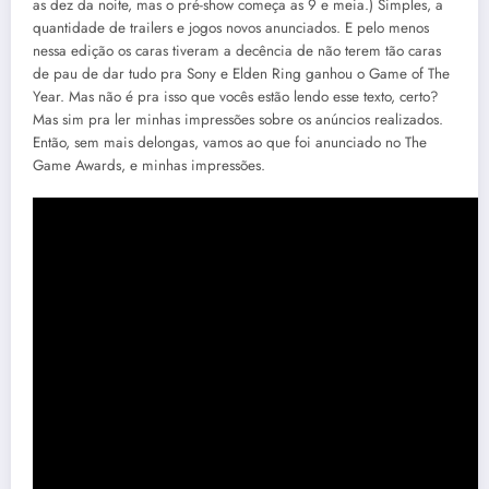
as dez da noite, mas o pré-show começa as 9 e meia.) Simples, a
quantidade de trailers e jogos novos anunciados. E pelo menos
nessa edição os caras tiveram a decência de não terem tão caras
de pau de dar tudo pra Sony e Elden Ring ganhou o Game of The
Year. Mas não é pra isso que vocês estão lendo esse texto, certo?
Mas sim pra ler minhas impressões sobre os anúncios realizados.
Então, sem mais delongas, vamos ao que foi anunciado no The
Game Awards, e minhas impressões.