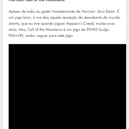
Apesar de tudo, eu gostei honestamente de Horizon: Zero Dawn. É
um jogo bom, e me deu aquela sensação de descoberta de mundo
aberto, que eu tive quando joguei Assassin’s Creed, muitas eras
atrás. Mas, Call of the Mountains é um jogo de PSVR2 (vulgo
PS5+VR), então, caguei para este jogo.