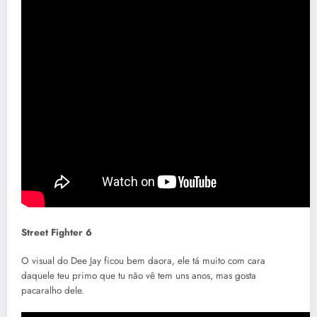
Street Fighter 6
O visual do Dee Jay ficou bem daora, ele tá muito com cara
daquele teu primo que tu não vê tem uns anos, mas gosta
pacaralho dele.