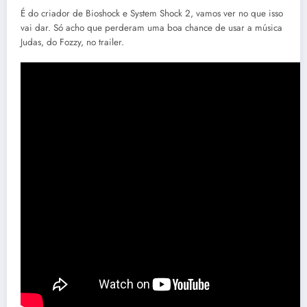
É do criador de Bioshock e System Shock 2, vamos ver no que isso
vai dar. Só acho que perderam uma boa chance de usar a música
Judas, do Fozzy, no trailer.