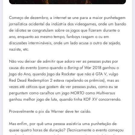
Começo de dezembro, a internet se une para a maior punhetagem
jornalística ocidental da indústria dos videogames, onde um bando
de idiotas se congratulam sobre os jogos que fizeram durante o
ano, enquanto ao mesmo tempo, fanboys rasgam o cu em
discussões intermináveis, onde um lado acusa o outro de sojado,
nazista, etc.
Não vou deixar de admitir que adoro ver as pessoas putas por
causa do evento (como quando o
Boring of War
2018 ganhou o
Jogo do Ano, quando Jogo da Rockstar que não é GTA V, vulgo
Red Dead Redemption 2 estava rapelando os prêmios), mas as
vezes até céticos que gostam de ver pessoas putas, como eu se
perguntam como caralhos um jogo MORTO como
Multiversus
ganhou melhor jogo de luta, quando tinha KOF XV concorrendo.
Provavelmente o pix da Warner deve ter caído.
Mas enfim, por quê uma pessoa assistiria uma punhetação de
quase quatro horas de duração? (Tecnicamente o evento começou