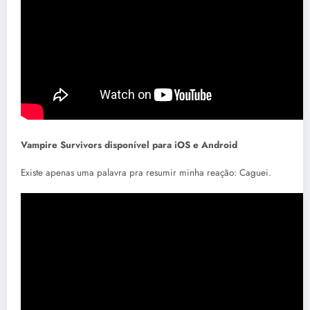
Vampire Survivors disponível para iOS e Android
Existe apenas uma palavra pra resumir minha reação: Caguei.