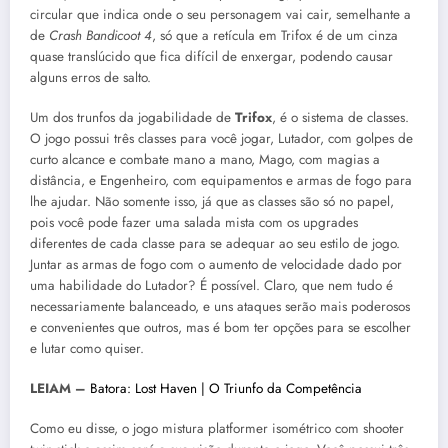
circular que indica onde o seu personagem vai cair, semelhante a
de
Crash Bandicoot 4
, só que a retícula em Trifox é de um cinza
quase translúcido que fica difícil de enxergar, podendo causar
alguns erros de salto.
Um dos trunfos da jogabilidade de
Trifox
, é o sistema de classes.
O jogo possui três classes para você jogar, Lutador, com golpes de
curto alcance e combate mano a mano, Mago, com magias a
distância, e Engenheiro, com equipamentos e armas de fogo para
lhe ajudar. Não somente isso, já que as classes são só no papel,
pois você pode fazer uma salada mista com os upgrades
diferentes de cada classe para se adequar ao seu estilo de jogo.
Juntar as armas de fogo com o aumento de velocidade dado por
uma habilidade do Lutador? É possível. Claro, que nem tudo é
necessariamente balanceado, e uns ataques serão mais poderosos
e convenientes que outros, mas é bom ter opções para se escolher
e lutar como quiser.
LEIAM –
Batora: Lost Haven | O Triunfo da Competência
Como eu disse, o jogo mistura platformer isométrico com shooter