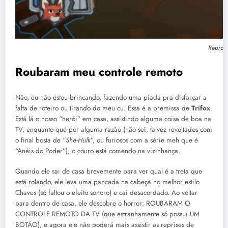
Reprodu
Roubaram meu controle remoto
Não, eu não estou brincando, fazendo uma piada pra disfarçar a
falta de roteiro ou tirando do meu cu. Essa é a premissa de
Trifox
.
Está lá o nosso “herói” em casa
, assistindo alguma coisa de boa na
TV, enquanto que por alguma razão (não sei, talvez revoltados com
o final bosta de “
She-Hulk
”, ou furiosos com a série meh que é
“Anéis do Poder”), o couro está comendo na vizinhança.
Quando ele sai de casa brevemente para ver qual é a treta que
está rolando, ele leva uma pancada na cabeça no melhor estilo
Chaves (só faltou o efeito sonoro) e cai desacordado. Ao voltar
para dentro de casa, ele descobre o horror: ROUBARAM O
CONTROLE REMOTO DA TV (que estranhamente só possui UM
BOTÃO), e agora ele não poderá mais assistir as reprises de