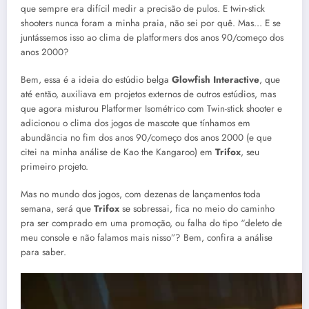
que sempre era difícil medir a precisão de pulos. E twin-stick
shooters nunca foram a minha praia, não sei por quê. Mas… E se
juntássemos isso ao clima de platformers dos anos 90/começo dos
anos 2000?
Bem, essa é a ideia do estúdio belga
Glowfish Interactive
, que
até então, auxiliava em projetos externos de outros estúdios, mas
que agora misturou Platformer Isométrico com Twin-stick shooter e
adicionou o clima dos jogos de mascote que tínhamos em
abundância no fim dos anos 90/começo dos anos 2000 (e que
citei na minha análise de Kao the Kangaroo) em
Trifox
, seu
primeiro projeto.
Mas no mundo dos jogos, com dezenas de lançamentos toda
semana, será que
Trifox
se sobressai, fica no meio do caminho
pra ser comprado em uma promoção, ou falha do tipo “deleto de
meu console e não falamos mais nisso”? Bem, confira a análise
para saber.