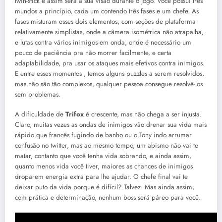
twin-stick e assim será a sua visão durante o jogo. Você possui três
mundos a princípio, cada um contendo três fases e um chefe. As
fases misturam esses dois elementos, com seções de plataforma
relativamente simplistas, onde a câmera isométrica não atrapalha,
e lutas contra vários inimigos em onda, onde é necessário um
pouco de paciência pra não morrer facilmente, e certa
adaptabilidade, pra usar os ataques mais efetivos contra inimigos.
E entre esses momentos , temos alguns puzzles a serem resolvidos,
mas não são tão complexos, qualquer pessoa consegue resolvê-los
sem problemas.
A dificuldade de
Trifox
é crescente, mas não chega a ser injusta.
Claro, muitas vezes as ondas de inimigos vão drenar sua vida mais
rápido que francês fugindo de banho ou o Tony indo arrumar
confusão no twitter, mas ao mesmo tempo, um abismo não vai te
matar, contanto que você tenha vida sobrando, e ainda assim,
quanto menos vida você tiver, maiores as chances de inimigos
droparem energia extra para lhe ajudar. O chefe final vai te
deixar puto da vida porque é difícil? Talvez. Mas ainda assim,
com prática e determinação, nenhum boss será páreo para você.