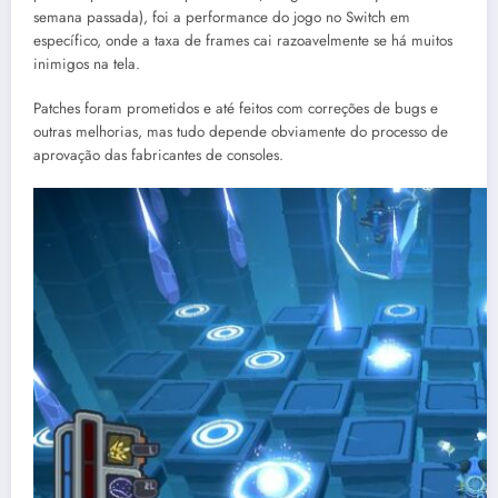
semana passada), foi a performance do jogo no Switch em
específico, onde a taxa de frames cai razoavelmente se há muitos
inimigos na tela.
Patches foram prometidos e até feitos com correções de bugs e
outras melhorias, mas tudo depende obviamente do processo de
aprovação das fabricantes de consoles.