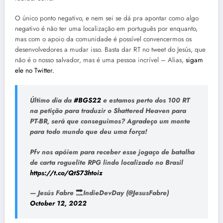
O único ponto negativo, e nem sei se dá pra apontar como algo
negativo é não ter uma localização em português por enquanto,
mas com o apoio da comunidade é possível convencermos os
desenvolvedores a mudar isso. Basta dar RT no tweet do Jesús, que
não é o nosso salvador, mas é uma pessoa incrível – Alias,
sigam
ele no Twitter.
Último dia da
#BGS22
e estamos perto dos 100 RT
na petição para traduzir o Shattered Heaven para
PT-BR, será que conseguimos? Agradeço um monte
para todo mundo que deu uma força!
Pfv nos apóiem para receber esse jogaço de batalha
de carta roguelite RPG lindo localizado no Brasil
https://t.co/QtS73htoiz
— Jesús Fabre
IndieDevDay (@JesusFabre)
October 12, 2022