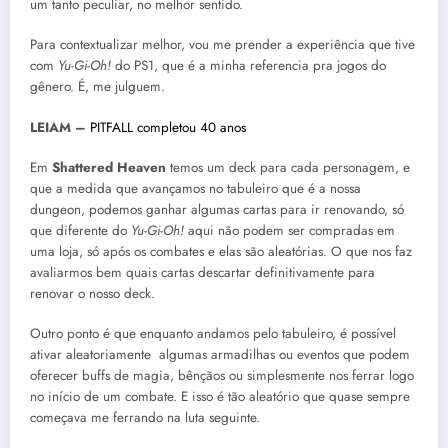
um tanto peculiar, no melhor sentido.
Para contextualizar melhor, vou me prender a experiência que tive
com
Yu-Gi-Oh!
do PS1, que é a minha referencia pra jogos do
gênero. É, me julguem.
LEIAM –
PITFALL completou 40 anos
Em
Shattered Heaven
temos um deck para cada personagem, e
que a medida que avançamos no tabuleiro que é a nossa
dungeon, podemos ganhar algumas cartas para ir renovando, só
que diferente do
Yu-Gi-Oh!
aqui não podem ser compradas em
uma loja, só após os combates e elas são aleatórias. O que nos faz
avaliarmos bem quais cartas descartar definitivamente para
renovar o nosso deck.
Outro ponto é que enquanto andamos pelo tabuleiro, é possível
ativar aleatoriamente algumas armadilhas ou eventos que podem
oferecer buffs de magia, bênçãos ou simplesmente nos ferrar logo
no início de um combate. E isso é tão aleatório que quase sempre
começava me ferrando na luta seguinte.