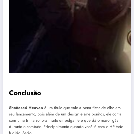
Conclusão
Shattered Heaven
é um titulo que vale a pena ficar de olho em
seu lançamento, pois além de um design e arte bonitos, ele conta
com uma trilha sonora muito empolgante e que dá o maior gás
durante o combate. Principalmente quando você tá com o HP todo
fudido. Sério.