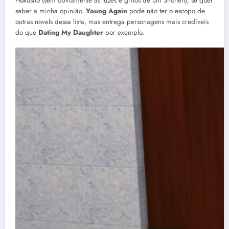
Hakusho
(sem obviamente as luzes e gritos de um Shonen), se quer
saber a minha opinião.
Young Again
pode não ter o escopo de
outras novels dessa lista, mas entrega personagens mais credíveis
do que
Dating My Daughter
por exemplo.