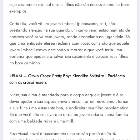
cujo casamento vai mal e seus filhos não são necessariamente bons
exemplos.
Certo dia, você vê um jovem imbecil (pleonasmo, sei), não
prestando atenção na rua quando um carro vem, então num ato de
nobreza você salva esse jovem, sendo atropelado no lugar dele. Só
que uma entidade etérea reclama com você, contando que aquele
jovem imbecil estava destinado a morrer e que você teria uma
epifania que ajudaria a salvar seu casamento e colocar seus filhos
no bom caminho.
LEIAM –
Otoko Cross: Pretty Boys Klondike Solitaire | Paciência
com os crossdressers
Nisso, sua alma é mandada para o corpo daquele jovem e é seu
dever ajudar a sua esposa viúva a encontrar um novo amor, tornar
a sua filha uma estudante boa, e endireitar seu filho problemático.
Só que você não contava que o seu eu jovem estaria numa família
com uma beldade ruiva e uma milf.
Essa visual novel é basicamente uma versão pornô de
Yu Yu