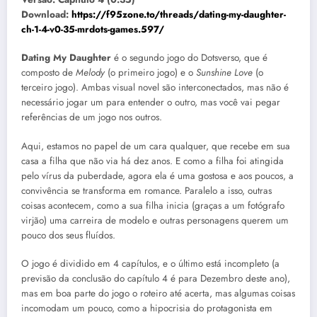
Download:
https://f95zone.to/threads/dating-my-daughter-
ch-1-4-v0-35-mrdots-games.597/
Dating My Daughter
é o segundo jogo do Dotsverso, que é
composto de
Melody
(o primeiro jogo) e o
Sunshine Love
(o
terceiro jogo). Ambas visual novel são interconectados, mas não é
necessário jogar um para entender o outro, mas você vai pegar
referências de um jogo nos outros.
Aqui, estamos no papel de um cara qualquer, que recebe em sua
casa a filha que não via há dez anos. E como a filha foi atingida
pelo vírus da puberdade, agora ela é uma gostosa e aos poucos, a
convivência se transforma em romance. Paralelo a isso, outras
coisas acontecem, como a sua filha inicia (graças a um fotógrafo
virjão) uma carreira de modelo e outras personagens querem um
pouco dos seus fluídos.
O jogo é dividido em 4 capítulos, e o último está incompleto (a
previsão da conclusão do capítulo 4 é para Dezembro deste ano),
mas em boa parte do jogo o roteiro até acerta, mas algumas coisas
incomodam um pouco, como a hipocrisia do protagonista em