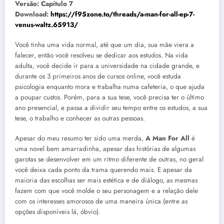
Versão: Capítulo 7
Download:
https://f95zone.to/threads/a-man-for-all-ep-7-
venus-waltz.65913/
Você tinha uma vida normal, até que um dia, sua mãe viera a
falecer, então você resolveu se dedicar aos estudos. Na vida
adulta, você decide ir para a universidade na cidade grande, e
durante os 3 primeiros anos de cursos online, você estuda
psicologia enquanto mora e trabalha numa cafeteria, o que ajuda
a poupar custos. Porém, para a sua tese, você precisa ter o último
ano presencial, e passa a dividir seu tempo entre os estudos, a sua
tese, o trabalho e conhecer as outras pessoas.
Apesar do meu resumo ter sido uma merda,
A Man For All
é
uma novel bem amarradinha, apesar das histórias de algumas
garotas se desenvolver em um ritmo diferente de outras, no geral
você deixa cada ponto da trama querendo mais. E apesar da
maioria das escolhas ser mais estética e de diálogo, as mesmas
fazem com que você molde o seu personagem e a relação dele
com os interesses amorosos de uma maneira única (entre as
opções disponíveis lá, óbvio).