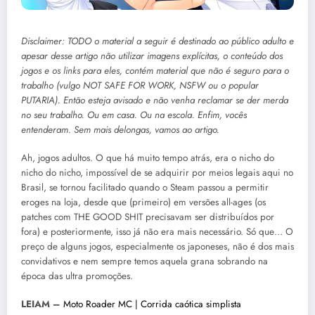
Disclaimer: TODO o material a seguir é destinado ao público adulto e
apesar desse artigo não utilizar imagens explícitas, o conteúdo dos
jogos e os links para eles, contém material que não é seguro para o
trabalho (vulgo NOT SAFE FOR WORK, NSFW ou o popular
PUTARIA). Então esteja avisado e não venha reclamar se der merda
no seu trabalho. Ou em casa. Ou na escola. Enfim, vocês
entenderam. Sem mais delongas, vamos ao artigo.
Ah, jogos adultos. O que há muito tempo atrás, era o nicho do
nicho do nicho, impossível de se adquirir por meios legais aqui no
Brasil, se tornou facilitado quando o Steam passou a permitir
eroges na loja, desde que (primeiro) em versões all-ages (os
patches com THE GOOD SHIT precisavam ser distribuídos por
fora) e posteriormente, isso já não era mais necessário. Só que… O
preço de alguns jogos, especialmente os japoneses, não é dos mais
convidativos e nem sempre temos aquela grana sobrando na
época das ultra promoções.
LEIAM –
Moto Roader MC | Corrida caótica simplista