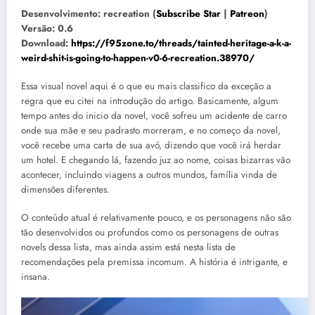
Desenvolvimento: recreation (
Subscribe Star
|
Patreon
)
Versão: 0.6
Download:
https://f95zone.to/threads/tainted-heritage-a-k-a-
weird-shit-is-going-to-happen-v0-6-recreation.38970/
Essa visual novel aqui é o que eu mais classifico da exceção a
regra que eu citei na introdução do artigo. Basicamente, algum
tempo antes do inicio da novel, você sofreu um acidente de carro
onde sua mãe e seu padrasto morreram, e no começo da novel,
você recebe uma carta de sua avó, dizendo que você irá herdar
um hotel. E chegando lá, fazendo juz ao nome, coisas bizarras vão
acontecer, incluindo viagens a outros mundos, família vinda de
dimensões diferentes.
O conteúdo atual é relativamente pouco, e os personagens não são
tão desenvolvidos ou profundos como os personagens de outras
novels dessa lista, mas ainda assim está nesta lista de
recomendações pela premissa incomum. A história é intrigante, e
insana.