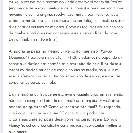
baixei a versão mais recente do kit de desenvolvimento da Ren’py
(engine de desenvolvimento de visual novels) e para me acostumar
novamente com a engine, resolvi fazer uma visual novel curta, a
primeira versão levou uma semana pra ser feita, com mais uns dez
dias para as versões posteriores. Como os recursos visuais não são
de minha autoria, eu não considero essa a versão final da novel.
Daí o (final, mas não é final).
A história se passa no mesmo universo do meu livro “
Paixão
Destinada
” (isso veio na versão 1.1/1.2), e estamos no papel de um
rapaz que devido aos hormônios e estar atraído pela filha de seu
padrasto, decide mudar de escola no ensino médio, só que isso
acaba afastando os dois. Daí no último ano de escola, ele decide
consertar as coisas com ela.
É uma história curta, que eu escrevia enquanto programava, então
não tem a complexidade de uma história planejada. E você deve
estar se perguntando? Como vai ser a versão final? Eu respondo,
pra isso eu precisaria de um PC decente pra poder usar
programas onde eu possa desenvolver os personagens (como o
Honey Select ou o Koikatsu) e cenários para representar melhor o
que quero.