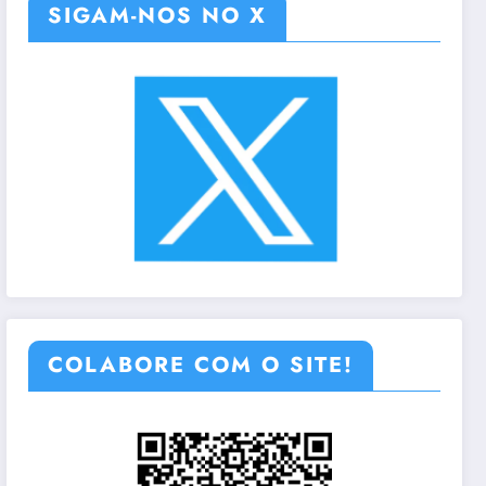
SIGAM-NOS NO X
COLABORE COM O SITE!