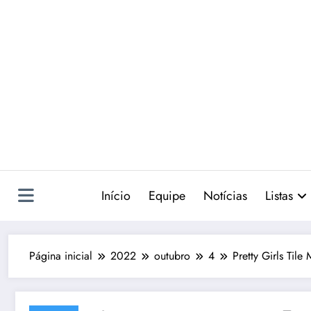
Pular
para
o
conteúdo
Início
Equipe
Notícias
Listas
Página inicial
2022
outubro
4
Pretty Girls Tile