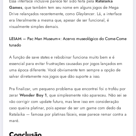
Essa interface inclusive parece ter sido feita pela
Ratalaika
Games
, que também tem seu nome em alguns jogos de Mega
Drive relançados recentemente, como
Gleylancer
. Lá, a interface
era literalmente a mesma que, apesar de ser funcional, é
visualmente simples demais.
LEIAM –
Pac Man Museum+: Acervo museológico do Come-Come
tunado
A função de save states e rebobinar funciona muito bem e é
essencial para evitar frustrações causadas por jogos lançados em
uma época diferente. Você obviamente tem sempre a opção de
salvar diretamente nos jogos que dão suporte a isso.
Pra finalizar, um pequeno problema que encontrei foi o troféu por
zerar
Wonder Boy 1
, que simplesmente não apareceu. Não sei se
vão corrigir com update futuro, mas leve isso em consideração
caso queira platinar, pois apesar de ser um game com dedo da
Ratalaika — famosa por platinas fáceis, esse parece remar contra a
maré.
Conclusão