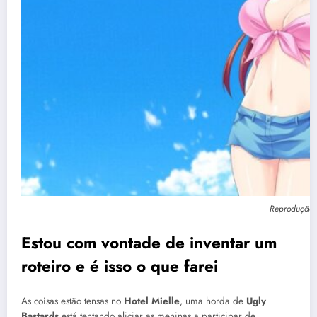
Reprodução:
Estou com vontade de inventar um
roteiro e é isso o que farei
As coisas estão tensas no
Hotel Mielle
, uma horda de
Ugly
Bastards
está tentando aliciar as meninas a participar de