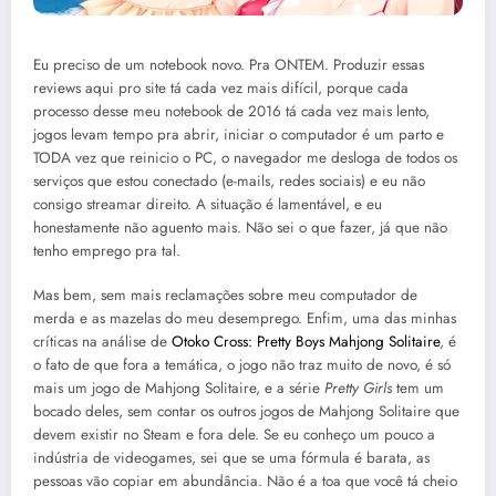
Eu preciso de um notebook novo. Pra ONTEM. Produzir essas
reviews aqui pro site tá cada vez mais difícil, porque cada
processo desse meu notebook de 2016 tá cada vez mais lento,
jogos levam tempo pra abrir, iniciar o computador é um parto e
TODA vez que reinicio o PC, o navegador me desloga de todos os
serviços que estou conectado (e-mails, redes sociais) e eu não
consigo streamar direito. A situação é lamentável, e eu
honestamente não aguento mais. Não sei o que fazer, já que não
tenho emprego pra tal.
Mas bem, sem mais reclamações sobre meu computador de
merda e as mazelas do meu desemprego. Enfim, uma das minhas
críticas na análise de
Otoko Cross: Pretty Boys Mahjong Solitaire
, é
o fato de que fora a temática, o jogo não traz muito de novo, é só
mais um jogo de Mahjong Solitaire, e a série
Pretty Girls
tem um
bocado deles, sem contar os outros jogos de Mahjong Solitaire que
devem existir no Steam e fora dele. Se eu conheço um pouco a
indústria de videogames, sei que se uma fórmula é barata, as
pessoas vão copiar em abundância. Não é a toa que você tá cheio