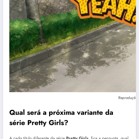
Reprodução:
Qual será a próxima variante da
série Pretty Girls?
A cada título diferente da série
Pretty Girls
, fica a pergunta, qual