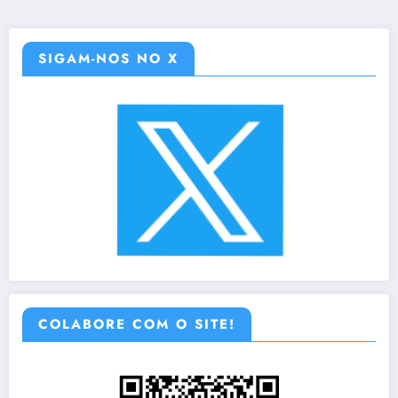
SIGAM-NOS NO X
COLABORE COM O SITE!