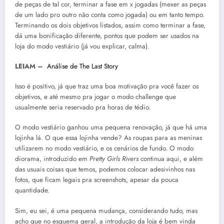
de peças de tal cor, terminar a fase em x jogadas (mexer as peças
de um lado pro outro não conta como jogada) ou em tanto tempo.
Terminando os dois objetivos listados, assim como terminar a fase,
dá uma bonificação diferente, pontos que podem ser usados na
loja do modo vestiário (já vou explicar, calma).
LEIAM –
Análise de The Last Story
Isso é positivo, já que traz uma boa motivação pra você fazer os
objetivos, e até mesmo pra jogar o modo challenge que
usualmente seria reservado pra horas de tédio.
O modo vestiário ganhou uma pequena renovação, já que há uma
lojinha lá. O que essa lojinha vende? As roupas para as meninas
utilizarem no modo vestiário, e os cenários de fundo. O modo
diorama, introduzido em
Pretty Girls Rivers
continua aqui, e além
das usuais coisas que temos, podemos colocar adesivinhos nas
fotos, que ficam legais pra screenshots, apesar da pouca
quantidade.
Sim, eu sei, é uma pequena mudança, considerando tudo, mas
acho que no esquema geral, a introdução da loja é bem vinda