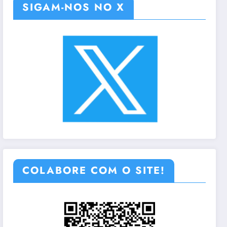
SIGAM-NOS NO X
COLABORE COM O SITE!