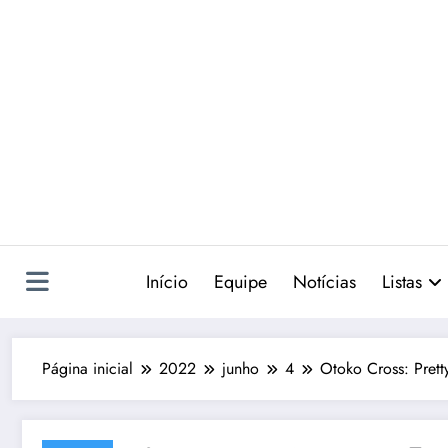
Pular
para
o
conteúdo
Início
Equipe
Notícias
Listas
Página inicial
2022
junho
4
Otoko Cross: Prett