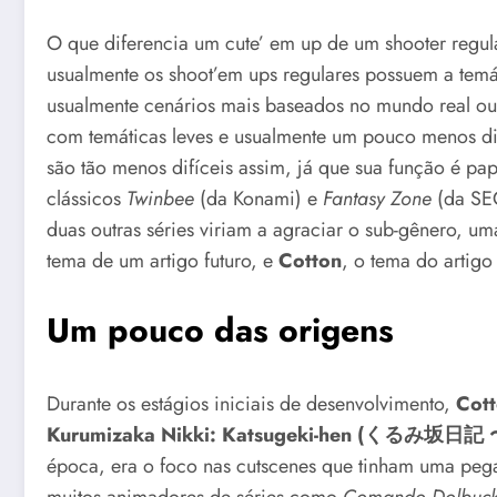
O que diferencia um cute’ em up de um shooter regul
usualmente os shoot’em ups regulares possuem a temát
usualmente cenários mais baseados no mundo real ou 
com temáticas leves e usualmente um pouco menos di
são tão menos difíceis assim, já que sua função é pa
clássicos
Twinbee
(da Konami) e
Fantasy Zone
(da SEG
duas outras séries viriam a agraciar o sub-gênero, u
tema de um artigo futuro, e
Cotton
, o tema do artigo
Um pouco das origens
Durante os estágios iniciais de desenvolvimento,
Cott
Kurumizaka Nikki: Katsugeki-hen (
くるみ坂日記 
época, era o foco nas cutscenes que tinham uma pe
muitos animadores de séries como
Comando Dolbuck,