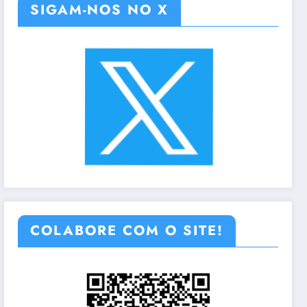
SIGAM-NOS NO X
COLABORE COM O SITE!