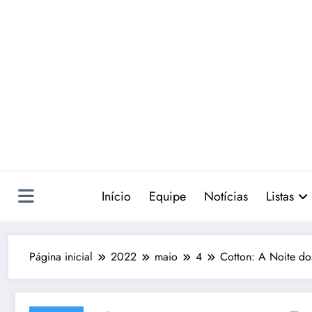
Pular
para
o
conteúdo
Início
Equipe
Notícias
Listas
Página inicial
2022
maio
4
Cotton: A Noite do