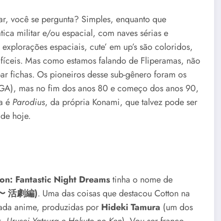
ar, você se pergunta? Simples, enquanto que
ica militar e/ou espacial, com naves sérias e
explorações espaciais, cute’ em up’s são coloridos,
fíceis. Mas como estamos falando de Fliperamas, não
par fichas. Os pioneiros desse sub-gênero foram os
A), mas no fim dos anos 80 e começo dos anos 90,
ma é
Parodius
, da própria Konami, que talvez pode ser
 de hoje.
on: Fantastic Night Dreams
tinha o nome de
)
. Uma das coisas que destacou Cotton na
〜 活劇編
gada anime, produzidas por
Hideki Tamura
(um dos
 Urusei Yatsura e Hokuto no Ken
). Vou ser franco