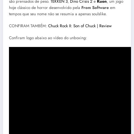
são prensados de peso.
TEKKEN 3
,
Dino Crisis 2
e
Kuon
, um jogo
hoje clássico de horror desenvolvido pela
From Software
em
tempos que seu nome não se resumia a apenas soulslike.
CONFIRAM TAMBÉM:
Chuck Rock II: Son of Chuck | Review
Confiram logo abaixo ao vídeo do unboxing: