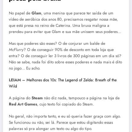
No papel de
Glam
, uma menina que parece ter saída de um
vídeo de aeróbica dos anos 80, precisamos resgatar nossa mãe,
que
está presa no reino de Caterina. Uma bruxa maligna a
prendeu para evitar que Glam e sua mãe unissem seus poderes…
Mas que poderes são esses? O de conjurar um balde de
McFlurry
? O de conseguir 90% de desconto em toda loja que
entra? O de conseguir ler 3 livros de 300 páginas em um dia só?
Não se sabe, nada foi dito sobre esses poderes e nada mais é dito
no jogo…
Eu acho.
LEIAM –
Melhores dos 10s: The Legend of Zelda: Breath of the
Wild
A página do
Steam
não diz nada, tampouco a página na loja da
Red Art Games
, cujo texto foi copiado do Steam.
No geral, não importa tanto, e eu só queria fazer graça com algo.
Se funcionou ou não, sei lá. Parece que estou digitando essas
palavras só pra alongar um texto ou algo do tipo.