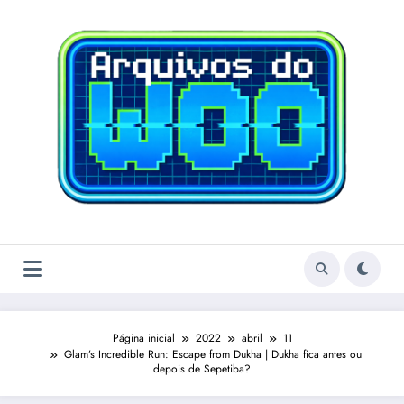
Pular
para
o
conteúdo
Página inicial
2022
abril
11
Glam’s Incredible Run: Escape from Dukha | Dukha fica antes ou
depois de Sepetiba?