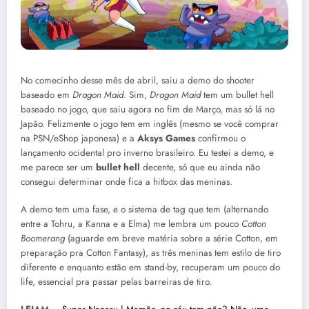
No comecinho desse mês de abril, saiu a demo do shooter
baseado em
Dragon Maid
. Sim,
Dragon Maid
tem um bullet hell
baseado no jogo, que saiu agora no fim de Março, mas só lá no
Japão. Felizmente o jogo tem em inglês (mesmo se você comprar
na PSN/eShop japonesa) e a
Aksys Games
confirmou o
lançamento ocidental pro inverno brasileiro. Eu testei a demo, e
me parece ser um
bullet hell
decente, só que eu ainda não
consegui determinar onde fica a hitbox das meninas.
A demo tem uma fase, e o sistema de tag que tem (alternando
entre a Tohru, a Kanna e a Elma) me lembra um pouco
Cotton
Boomerang
(aguarde em breve matéria sobre a série Cotton, em
preparação pra Cotton Fantasy), as três meninas tem estilo de tiro
diferente e enquanto estão em stand-by, recuperam um pouco do
life, essencial pra passar pelas barreiras de tiro.