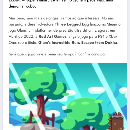
LEIAM –
Super Nanaru | Mamãe, no céu tem pão? Não, uma
demônia roubou
Mas bem, sem mais delongas, vamos ao que interessa: No ano
passado, a desenvolvedora
Three Legged Egg
lançou no Steam o
jogo Glam, um platformer de precisão ultra difícil. E agora, em
Abril de 2022, a
Red Art Games
lança o jogo para PS4 e Xbox
One, sob o título:
Glam’s Incredible Run: Escape from Dukha
.
Será que o jogo vale a pena seu tempo? Confira conosco.