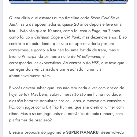
Quem diria que estamos numa timeline onde
Stone Cold Steve
Austin
saiu da aposentadoria, quase 20 anos depois e teve uma
luta… Não são quase 10 anos, como foi com o
Edge
, ou 7 anos,
como foi com
Christian Cage
e
CM Punk
, mas dezenove anos. E ao
contrário de outra lenda que saiu da aposentadoria por um
contracheque gordo, a luta não foi uma batida de trem, mas o
Evento Principal da primeira noite de
Wrestlemania
, e
correspondeu as expectativas. Ao contrário do
HBK
, que teve que
carregar dois véi cansado e um lesionado numa luta
abominavelmente ruim.
E vocês devem saber que isso não tem nada a ver com o texto de
hoje, certo? Mas bem, auto-runners não são nenhuma novidade,
eles são bastante populares nos celulares, e mesmo em consoles e
PC, com jogos como Bit Trip Runner, que alia o estilo runner com
ritmo. Mas e se um jogo unisse a mecânica de auto-runners, com
platformer de precisão?
É essa a proposta do jogo indie
SUPER NANARU
, desenvolvido