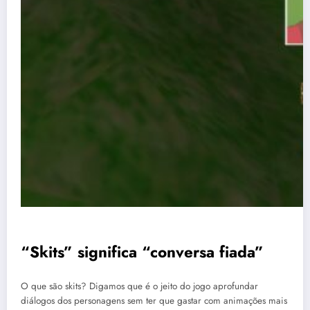
“Skits” significa “conversa fiada”
O que são skits? Digamos que é o jeito do jogo aprofundar
diálogos dos personagens sem ter que gastar com animações mais