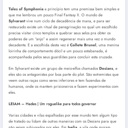
Tales of Symphonia
a princípio tem uma premissa bem simples e
que me lembrou um pouco Final Fantasy X. O mundo de
Sylvarant
vive num ciclo de decadência de mana, e para ser
restaurado existe um ritual de peregrinação no qual um escolhido
precisa visitar cinco templos e quebrar seus selos pra obter os
poderes de um “anjo” e assim regenerar mais uma vez o mundo
decadente. E a escolhida desta vez é
Collete Brunel
, uma menina
loirinha de comportamento dócil e um pouco estabanada, é
acompanhada pelos seus guardiões para concluir esta cruzada.
Em Sylvarant existe um grupo de meio-elfos chamados
Desians
, e
eles são os antagonistas por boa parte do plot. São extremistas que
veem outras raças como seres inferiores e tem fazendas de
humanos, onde os mantem prisioneiros e fazem experimentos com
eles.
LEIAM –
Hades | Um roguelike para todos governar
Varias cidades e vilas espalhadas por esse mundo tem algum tipo
de tratado ou lidam de outras maneiras com os Desians para que
não sejam subjugados por eles. Em
Iselia
, a vila onde moram