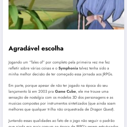
Agradável escolha
Jogando um “Tales of” por completo pela primeira vez me fez
refletir sobre várias coisas e o
Symphonia
talvez tenha sido a
minha melhor decisão de ter começado essa jornada aos JRPGs.
Em parte, porque apesar de não ter jogado na época do seu
lançamento lá em 2003 pra
Game Cube
, ele me trouxe uma
sensação de nostalgia com os modelos 3D dos personagens e as
musicas compostas por instrumentos sintetizados (que ainda soam
melhores que qualquer trilha não orquestrada de
Dragon Quest
).
Juntando essas qualidades ao fato de o jogo não seguir o padrão
que ainda era mais comum na época de JRPG’s serem estruturados