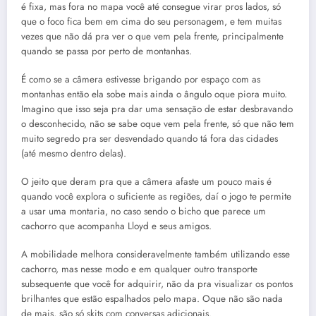
é fixa, mas fora no mapa você até consegue virar pros lados, só
que o foco fica bem em cima do seu personagem, e tem muitas
vezes que não dá pra ver o que vem pela frente, principalmente
quando se passa por perto de montanhas.
É como se a câmera estivesse brigando por espaço com as
montanhas então ela sobe mais ainda o ângulo oque piora muito.
Imagino que isso seja pra dar uma sensação de estar desbravando
o desconhecido, não se sabe oque vem pela frente, só que não tem
muito segredo pra ser desvendado quando tá fora das cidades
(até mesmo dentro delas).
O jeito que deram pra que a câmera afaste um pouco mais é
quando você explora o suficiente as regiões, daí o jogo te permite
a usar uma montaria, no caso sendo o bicho que parece um
cachorro que acompanha Lloyd e seus amigos.
A mobilidade melhora consideravelmente também utilizando esse
cachorro, mas nesse modo e em qualquer outro transporte
subsequente que você for adquirir, não da pra visualizar os pontos
brilhantes que estão espalhados pelo mapa. Oque não são nada
de mais, são só skits com conversas adicionais.