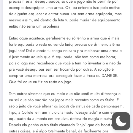
precisam estar desequipados, só que o jogo não te permite por
exemplo desequipar uma arma. Ok, eu entendo isso pelo motivo
de alguém esquecer e entrar numa luta sem arma equipada, mas
mesmo assim, até dentro da luta tu pode mudar de equipamento
então não seria um problema.
Então oque acontece, geralmente eu só tenho a arma que é mais
forte equipada o resto eu vendo tudo, preciso de dinheiro até no
joguinho! Daí quando tu chega no cara pra melhorar uma arma e
é justamente aquela que tá equipada, não tem como melhorar,
pois o jogo não reconhece que você a tem no inventario e não da
pra você desequipar sem ser trocando por outra. A solução é
comprar uma merreca pra conseguir fazer a troca ou DANE-SE.
Que foi oque eu fiz no resto do jogo.
Tem outros sistemas que eu meio que não senti muita diferença e
eu sei que são padrão nos jogos mais recentes como os títulos. E
são o jeito de você alterar os boosts de status de cada personagem.
Tipo, a Collete tem um titulo chamado “desajeitada” e com ele
equipado da aumento em esquiva, defesa de magia e outra coisa.
Depois ela ganha outro titulo chamado “anjo” que da boost em
outras coisas, e é algo totalmente banal, da facilmente pra