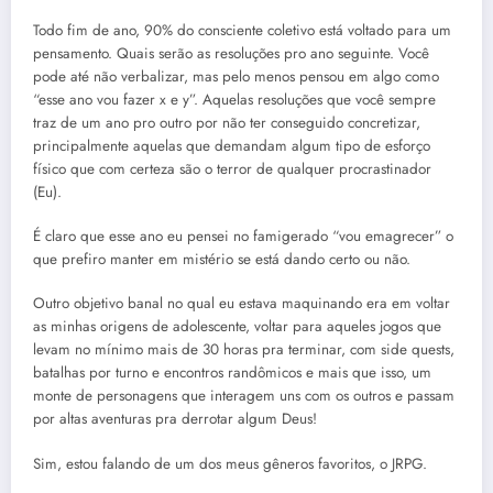
Todo fim de ano, 90% do consciente coletivo está voltado para um
pensamento. Quais serão as resoluções pro ano seguinte. Você
pode até não verbalizar, mas pelo menos pensou em algo como
“esse ano vou fazer x e y”. Aquelas resoluções que você sempre
traz de um ano pro outro por não ter conseguido concretizar,
principalmente aquelas que demandam algum tipo de esforço
físico que com certeza são o terror de qualquer procrastinador
(Eu).
É claro que esse ano eu pensei no famigerado “vou emagrecer” o
que prefiro manter em mistério se está dando certo ou não.
Outro objetivo banal no qual eu estava maquinando era em voltar
as minhas origens de adolescente, voltar para aqueles jogos que
levam no mínimo mais de 30 horas pra terminar, com side quests,
batalhas por turno e encontros randômicos e mais que isso, um
monte de personagens que interagem uns com os outros e passam
por altas aventuras pra derrotar algum Deus!
Sim, estou falando de um dos meus gêneros favoritos, o JRPG.