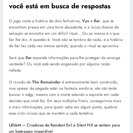
você está em busca de respostas
O jogo conta a história de dois feiticeiros,
Vyn
e
Ilar
, que se
encontram presos em uma torre decadente, e a única chance de
salvação se encontra em um difícil ritual… Ou ao menos é o que
Ilar lhe diz. A questão é: Você não se lembra de nada, e a história
de Ilar faz cada vez menos sentido, quando o ritual se aproxima.
Será que
Ilar
esconde informações para-lhe proteger da amarga
verdade? Ou você está sendo enganado por alguma razão
nefasta.
O mundo de
The Remainder
é extremamente bem construído,
mas apesar da pegada estar na fantasia sombria, ele não tenta
bancar o
edgy
, mesmo com a morte estando a espreita em cada
decisão que você faz. Em seus múltiplos finais, conseguimos mais
e mais informações, para quem sabe em algum ponto, quebrar
esse ciclo vicioso que se mantém a cada tentativa.
LEIAM –
Criadores de Resident Evil e Silent Hill se sentam para
um bate-papo imperdível