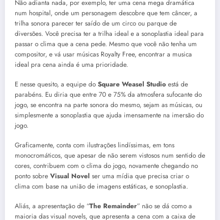
Não adianta nada, por exemplo, ter uma cena mega dramática
num hospital, onde um personagem descobre que tem câncer, a
trilha sonora parecer ter saído de um circo ou parque de
diversões. Você precisa ter a trilha ideal e a sonoplastia ideal para
passar o clima que a cena pede. Mesmo que você não tenha um
compositor, e vá usar músicas Royalty Free, encontrar a musica
ideal pra cena ainda é uma prioridade.
E nesse quesito, a equipe do
Square Weasel Studio
está de
parabéns. Eu diria que entre 70 e 75% da atmosfera sufocante do
jogo, se encontra na parte sonora do mesmo, sejam as músicas, ou
simplesmente a sonoplastia que ajuda imensamente na imersão do
jogo.
Graficamente, conta com ilustrações lindíssimas, em tons
monocromáticos, que apesar de não serem vistosos num sentido de
cores, contribuem com o clima do jogo, novamente chegando no
ponto sobre
Visual Novel
ser uma mídia que precisa criar o
clima com base na união de imagens estáticas, e sonoplastia.
Aliás, a apresentação de “
The Remainder
” não se dá como a
maioria das visual novels, que apresenta a cena com a caixa de