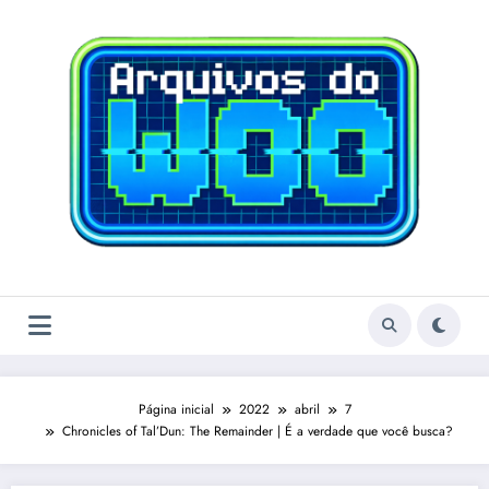
Pular
para
o
conteúdo
Página inicial
2022
abril
7
Chronicles of Tal’Dun: The Remainder | É a verdade que você busca?