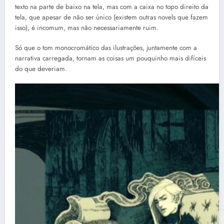
texto na parte de baixo na tela, mas com a caixa no topo direito da
tela, que apesar de não ser único (existem outras novels que fazem
isso), é incomum, mas não necessariamente ruim.
Só que o tom monocromático das ilustrações, juntamente com a
narrativa carregada, tornam as coisas um pouquinho mais difíceis
do que deveriam.