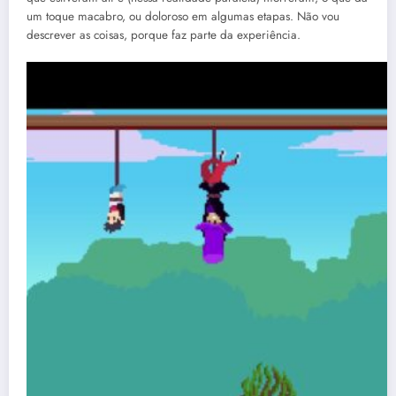
um toque macabro, ou doloroso em algumas etapas. Não vou
descrever as coisas, porque faz parte da experiência.