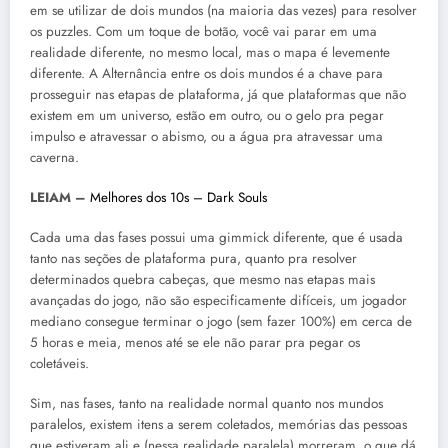
em se utilizar de dois mundos (na maioria das vezes) para resolver
os puzzles. Com um toque de botão, você vai parar em uma
realidade diferente, no mesmo local, mas o mapa é levemente
diferente. A Alternância entre os dois mundos é a chave para
prosseguir nas etapas de plataforma, já que plataformas que não
existem em um universo, estão em outro, ou o gelo pra pegar
impulso e atravessar o abismo, ou a água pra atravessar uma
caverna.
LEIAM –
Melhores dos 10s – Dark Souls
Cada uma das fases possui uma gimmick diferente, que é usada
tanto nas seções de plataforma pura, quanto pra resolver
determinados quebra cabeças, que mesmo nas etapas mais
avançadas do jogo, não são especificamente difíceis, um jogador
mediano consegue terminar o jogo (sem fazer 100%) em cerca de
5 horas e meia, menos até se ele não parar pra pegar os
coletáveis.
Sim, nas fases, tanto na realidade normal quanto nos mundos
paralelos, existem itens a serem coletados, memórias das pessoas
que estiveram ali e (nessa realidade paralela) morreram, o que dá