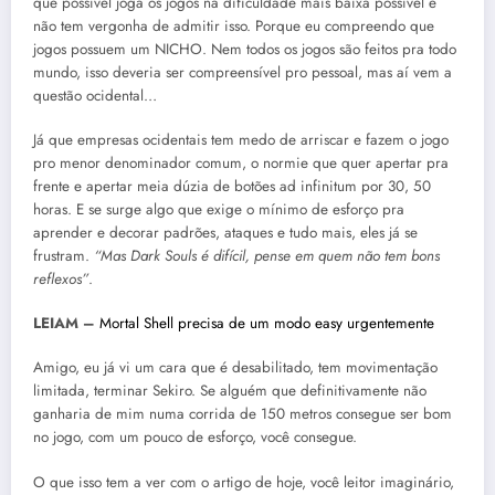
que possível joga os jogos na dificuldade mais baixa possível e
não tem vergonha de admitir isso. Porque eu compreendo que
jogos possuem um NICHO. Nem todos os jogos são feitos pra todo
mundo, isso deveria ser compreensível pro pessoal, mas aí vem a
questão ocidental…
Já que empresas ocidentais tem medo de arriscar e fazem o jogo
pro menor denominador comum, o normie que quer apertar pra
frente e apertar meia dúzia de botões ad infinitum por 30, 50
horas. E se surge algo que exige o mínimo de esforço pra
aprender e decorar padrões, ataques e tudo mais, eles já se
frustram.
“Mas Dark Souls é difícil, pense em quem não tem bons
reflexos”
.
LEIAM –
Mortal Shell precisa de um modo easy urgentemente
Amigo, eu já vi um cara que é desabilitado, tem movimentação
limitada, terminar Sekiro. Se alguém que definitivamente não
ganharia de mim numa corrida de 150 metros consegue ser bom
no jogo, com um pouco de esforço, você consegue.
O que isso tem a ver com o artigo de hoje, você leitor imaginário,