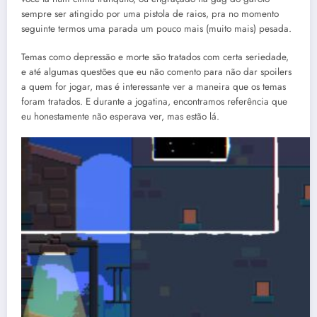
sempre ser atingido por uma pistola de raios, pra no momento
seguinte termos uma parada um pouco mais (muito mais) pesada.
Temas como depressão e morte são tratados com certa seriedade,
e até algumas questões que eu não comento para não dar spoilers
a quem for jogar, mas é interessante ver a maneira que os temas
foram tratados. E durante a jogatina, encontramos referência que
eu honestamente não esperava ver, mas estão lá.