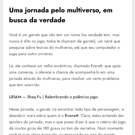
Uma jornada pelo multiverso, em
busca da verdade
Você é um garoto que não tem um nome (na verdade tem, mas
nunca é dito no jogo, todos te chamam de garoto), um nerd que
pesquisa sobre teorias do multiverso, até que seu computador o
suga para outro universo.
Lá, ele conhece um velho excêntrico, chamado Everett, que após
uma conversa, o oferece a chance de acompanhá-lo em uma
jornada através do multiverso, para resolver um certo problema
que tem ocorrido.
LEIAM –
Shaq Fu | Relembrando o polêmico jogo
Nessa jornada, o garoto irá encontrar todo tipo de personagem, e
descobrir mais sobre quem é o
Everett
. Claro, estou evitando dar
spoilers da jornada, mas o que posso dizer é que o roteiro do jogo
dá muitos giros de 180 graus no tom da narrativa. Num momento
você tá num clima tranquilo, ou engraçado na gag do garoto