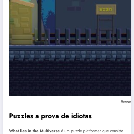
Reproduç
Puzzles a prova de idiotas
What lies in the Multiverse
é um puzzle platformer que consiste