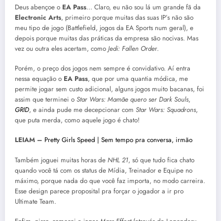
Deus abençoe o
EA Pass
… Claro, eu não sou lá um grande fã da
Electronic Arts
, primeiro porque muitas das suas IP’s não são
meu tipo de jogo (Battlefield, jogos da EA Sports num geral), e
depois porque muitas das práticas da empresa são nocivas. Mas
vez ou outra eles acertam, como
Jedi: Fallen Orde
r.
Porém, o preço dos jogos nem sempre é convidativo. Aí entra
nessa equação o
EA Pass
, que por uma quantia módica, me
permite jogar sem custo adicional, alguns jogos muito bacanas, foi
assim que terminei o
Star Wars: Mamãe quero ser Dark Souls
,
GRID
, e ainda pude me decepcionar com
Star Wars: Squadrons
,
que puta merda, como aquele jogo é chato!
LEIAM –
Pretty Girls Speed | Sem tempo pra conversa, irmão
Também joguei muitas horas de
NHL 21
, só que tudo fica chato
quando você tá com os status de Mídia, Treinador e Equipe no
máximo, porque nada do que você faz importa, no modo carreira.
Esse design parece proposital pra forçar o jogador a ir pro
Ultimate Team.