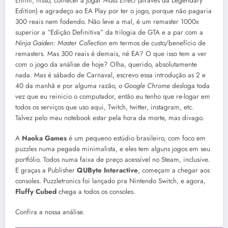
Enfim, nisso, comecei a jogar
Mass Effect
(através da Legendary
Edition) e agradeço ao EA Play por ter o jogo, porque não pagaria
300 reais nem fodendo. Não leve a mal, é um remaster 1000x
superior a “Edição Definitiva” da trilogia de GTA e a par com a
Ninja Gaiden: Master Collection
em termos de custo/benefício de
remasters. Mas 300 reais é demais, né EA? O que isso tem a ver
com o jogo da análise de hoje? Olha, querido, absolutamente
nada. Mas é sábado de Carnaval, escrevo essa introdução as 2 e
40 da manhã e por alguma razão, o
Google Chrome
desloga toda
vez que eu reinicio o computador, então eu tenho que re-logar em
todos os serviços que uso aqui, Twitch, twitter, instagram, etc.
Talvez pelo meu notebook estar pela hora da morte, mas divago.
A
Naoka Games
é um pequeno estúdio brasileiro, com foco em
puzzles numa pegada minimalista, e eles tem alguns jogos em seu
portfólio. Todos numa faixa de preço acessível no Steam, inclusive.
E graças a Publisher
QUByte Interactive
, começam a chegar aos
consoles. Puzzletronics foi lançado pra Nintendo Switch, e agora,
Fluffy Cubed
chega a todos os consoles.
Confira a nossa análise.