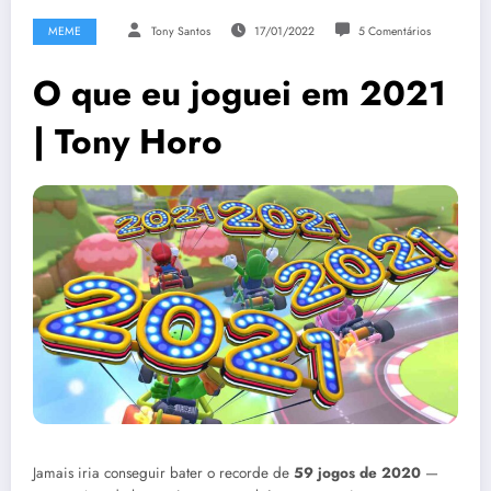
MEME
Tony Santos
17/01/2022
5 Comentários
O que eu joguei em 2021
| Tony Horo
Jamais iria conseguir bater o recorde de
59 jogos de 2020
—