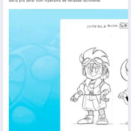
daria pra zerar num fliperama de verdade facilmente.