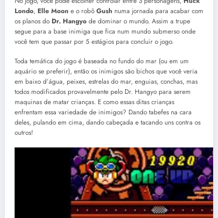
No jogo, você pode escolher controlar entre 3 personagens,
Huck
Londo
,
Elle Moon
e o robô
Gush
numa jornada para acabar com
os planos do
Dr. Hangyo
de dominar o mundo. Assim a trupe
segue para a base inimiga que fica num mundo submerso onde
você tem que passar por 5 estágios para concluir o jogo.
Toda temática do jogo é baseada no fundo do mar (ou em um
aquário se preferir), então os inimigos são bichos que você veria
em baixo d’água, peixes, estrelas do mar, enguias, conchas, mas
todos modificados provavelmente pelo Dr. Hangyo para serem
maquinas de matar crianças. E como essas ditas crianças
enfrentam essa variedade de inimigos? Dando tabefes na cara
deles, pulando em cima, dando cabeçada e tacando uns contra os
outros!