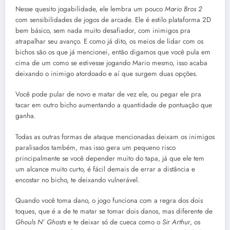
Nesse quesito jogabilidade, ele lembra um pouco
Mario Bros 2
com sensibilidades de jogos de arcade. Ele é estilo plataforma 2D
bem básico, sem nada muito desafiador, com inimigos pra
atrapalhar seu avanço. E como já dito, os meios de lidar com os
bichos são os que já mencionei, então digamos que você pula em
cima de um como se estivesse jogando Mario mesmo, isso acaba
deixando o inimigo atordoado e aí que surgem duas opções.
Você pode pular de novo e matar de vez ele, ou pegar ele pra
tacar em outro bicho aumentando a quantidade de pontuação que
ganha.
Todas as outras formas de ataque mencionadas deixam os inimigos
paralisados também, mas isso gera um pequeno risco
principalmente se você depender muito do tapa, já que ele tem
um alcance muito curto, é fácil demais de errar a distância e
encostar no bicho, te deixando vulnerável.
Quando você toma dano, o jogo funciona com a regra dos dois
toques, que é a de te matar se tomar dois danos, mas diferente de
Ghouls N’ Ghosts
e te deixar só de cueca como o
Sir Arthu
r, os