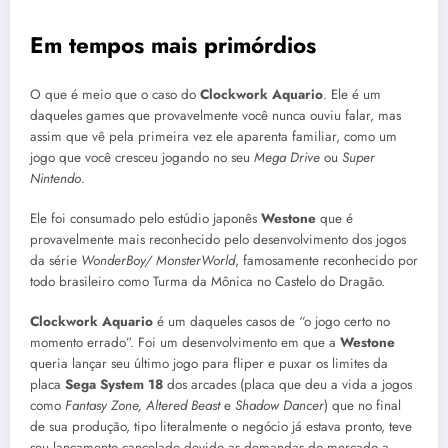
Em tempos mais primórdios
O que é meio que o caso do
Clockwork
Aquario
. Ele é um
daqueles games que provavelmente você nunca ouviu falar, mas
assim que vê pela primeira vez ele aparenta familiar, como um
jogo que você cresceu jogando no seu
Mega Drive
ou
Super
Nintendo
.
Ele foi consumado pelo estúdio japonês
Westone
que é
provavelmente mais reconhecido pelo desenvolvimento dos jogos
da série
WonderBoy/ MonsterWorld
, famosamente reconhecido por
todo brasileiro como Turma da Mônica no Castelo do Dragão.
Clockwork Aquario
é um daqueles casos de “o jogo certo no
momento errado”. Foi um desenvolvimento em que a
Westone
queria lançar seu último jogo para fliper e puxar os limites da
placa
Sega System 18
dos arcades (placa que deu a vida a jogos
como
Fantasy Zone, Altered Beast
e
Shadow Dancer
) que no final
de sua produção, tipo literalmente o negócio já estava pronto, teve
seu lançamento cancelado devido as demandas do mercado a