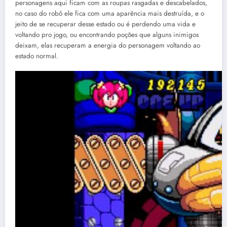
personagens aqui ficam com as roupas rasgadas e descabelados,
no caso do robô ele fica com uma aparência mais destruída, e o
jeito de se recuperar desse estado ou é perdendo uma vida e
voltando pro jogo, ou encontrando poções que alguns inimigos
deixam, elas recuperam a energia do personagem voltando ao
estado normal.