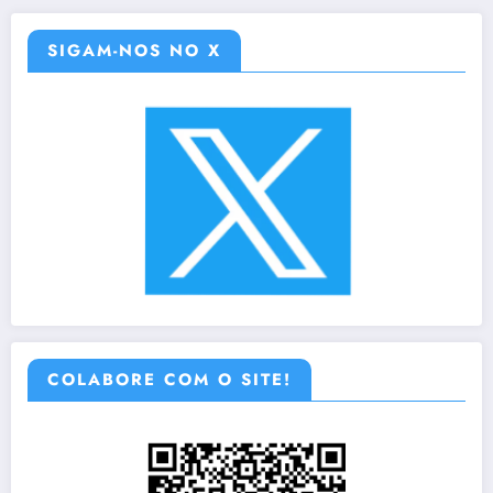
SIGAM-NOS NO X
COLABORE COM O SITE!