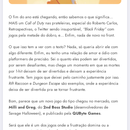
O fim do ano está chegando, então sabemos o que significa…
MAIS um
Call of Duty
nas prateleiras, especial do Roberto Carlos,
Retrospectivas, o Twitter sendo insuportável,
“Black Friday”
com
jogos pela metade do dobro, e… Enfim, nada de novo no front.
O que isso tem a ver com o texto? Nada, só queria abrir ele com
algo diferente. Enfim, eu tenho uma relação de amor e ódio com
platformers de precisão. Sei o quanto eles podem ser divertidos,
por serem desafiantes, mas chega um momento em que as mortes
por 1-hit deixam de ser divertidas e deixam a experiência
frustrante. Tem jogos que deixei pelo caminho justamente por isso.
Rift Raccoon
e
Dungeon Escape
são exemplos, onde a experiência
deixa de ser divertida pra se tornar frustrante.
Bom, parece que um novo jogo do tipo chegou no mercado, com
Milli and Greg
, do
2nd Boss Studio
(desenvolvedores de
Savage Halloween), e publicado pela
QUByte Games
.
Será que ele é um dos jogos onde a frustração domina ou a