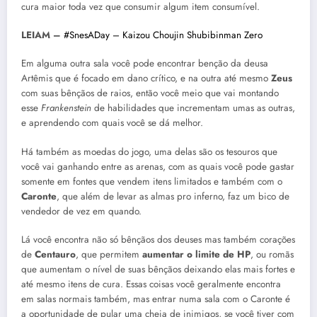
cura maior toda vez que consumir algum item consumível.
LEIAM –
#SnesADay – Kaizou Choujin Shubibinman Zero
Em alguma outra sala você pode encontrar benção da deusa
Artêmis que é focado em dano crítico, e na outra até mesmo
Zeus
com suas bênçãos de raios, então você meio que vai montando
esse
Frankenstein
de habilidades que incrementam umas as outras,
e aprendendo com quais você se dá melhor.
Há também as moedas do jogo, uma delas são os tesouros que
você vai ganhando entre as arenas, com as quais você pode gastar
somente em fontes que vendem itens limitados e também com o
Caronte
, que além de levar as almas pro inferno, faz um bico de
vendedor de vez em quando.
Lá você encontra não só bênçãos dos deuses mas também corações
de
Centauro
, que permitem
aumentar o limite de HP
, ou romãs
que aumentam o nível de suas bênçãos deixando elas mais fortes e
até mesmo itens de cura. Essas coisas você geralmente encontra
em salas normais também, mas entrar numa sala com o Caronte é
a oportunidade de pular uma cheia de inimigos, se você tiver com