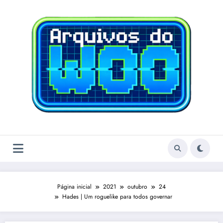
Pular
para
o
conteúdo
Página inicial
2021
outubro
24
Hades | Um roguelike para todos governar