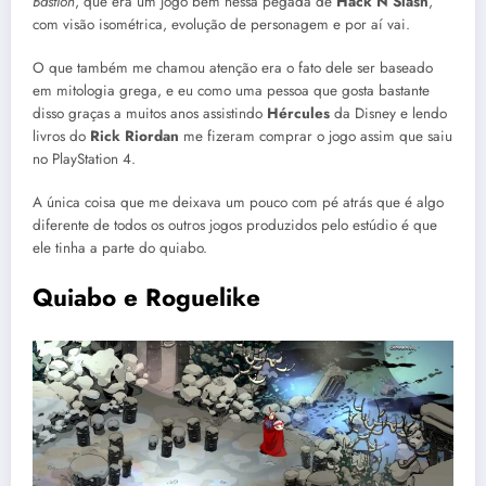
Bastion
, que era um jogo bem nessa pegada de
Hack’N Slash
,
com visão isométrica, evolução de personagem e por aí vai.
O que também me chamou atenção era o fato dele ser baseado
em mitologia grega, e eu como uma pessoa que gosta bastante
disso graças a muitos anos assistindo
Hércules
da Disney e lendo
livros do
Rick Riordan
me fizeram comprar o jogo assim que saiu
no PlayStation 4.
A única coisa que me deixava um pouco com pé atrás que é algo
diferente de todos os outros jogos produzidos pelo estúdio é que
ele tinha a parte do quiabo.
Quiabo e Roguelike