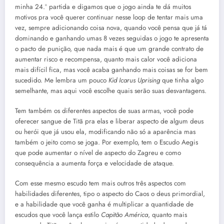
minha 24.º partida e digamos que o jogo ainda te dá muitos
motivos pra você querer continuar nesse loop de tentar mais uma
vez, sempre adicionando coisa nova, quando você pensa que já tá
dominando e ganhando umas 8 vezes seguidas o jogo te apresenta
o pacto de punição, que nada mais é que um grande contrato de
aumentar risco e recompensa, quanto mais calor você adiciona
mais difícil fica, mas você acaba ganhando mais coisas se for bem
sucedido. Me lembra um pouco
Kid Icarus Uprising
que tinha algo
semelhante, mas aqui você escolhe quais serão suas desvantagens.
Tem também os diferentes aspectos de suas armas, você pode
oferecer sangue de Titã pra elas e liberar aspecto de algum deus
ou herói que já usou ela, modificando não só a aparência mas
também o jeito como se joga. Por exemplo, tem o Escudo Aegis
que pode aumentar o nível de aspecto do Zagreu e como
consequência a aumenta força e velocidade de ataque.
Com esse mesmo escudo tem mais outros três aspectos com
habilidades diferentes, tipo o aspecto do Caos o deus primordial,
e a habilidade que você ganha é multiplicar a quantidade de
escudos que você lança estilo
Capitão América
, quanto mais