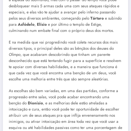
desbloquear mais 5 armas cada uma com seus ataques rápidos e
especiais, e elas vão te ajudar a avançar pelo inferno passando
pelos seus diversos ambientes, começando pelo
Tártaro
e subindo
para
Asfódelo
,
Elísio
e por último o templo de Estige,
culminando num embate final com o próprio deus dos mortos.
E na medida que vai progredindo você coleta recursos dos mais
diversos tipos, o principal deles são as bênçãos dos deuses do
Olimpo
, que acabaram descobrindo que tinham um parente
desconhecido que está tentando fugir para a superfície e resolvem
te apoiar com diversas habilidades, e a maneira que funciona é
que cada vez que você encontra uma benção de um deus, você
escolhe uma melhoria entre três que são sempre aleatórias.
As escolhas são bem variadas, em uma das partidas, conforme a
progressão entre salas, você pode acabar encontrando uma
benção do
Dionísio
, e as melhorias dele estão atreladas a
intoxicação e cura, então você pode ter oportunidade de escolher
atribuir um de seus ataques pra que inflija envenenamento nos
inimigos, ou ativar intoxicação em área toda vez que você usar a
esquiva ou até habilidades passivas como ter uma porcentagem de