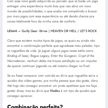
Com esse novo gosto adquirido eu percebi que só basta um jogo
entregar uma experiência muito boa que isso abre um novo
mundo de possibilidades, o que acaba me compelindo a buscar
por mais jogos com essa experiência ou até dando chance pra
coisas totalmente fora da minha zona de conforto.
LEIAM –
Guilty Gear -Strive- | HEAVEN OR HELL / LET’S ROCK
Claro que existem muitos tipos de jogos, os quais eu ainda não
encontrei a combinação perfeita que agradasse meu paladar, tipo
os
roguelikes
da vida. Já joguei alguns jogos nesse estilo como
Binding of Isaac, Rogue Legacy, Enter the Gungeon, Crypt of the
Necrodancer
, nenhum deles me trouxe satisfação ou um impulso
de querer continuar jogando ou até mesmo chegar no final.
Se eu fosse comparar com comida eu diria que roguelike seria o
quiabo dos vídeo games, pra minha pessoa que não gosta, claro.
Até hoje não consegui encontrar um prato apetitoso que me faça
gostar disso, mas eu diria que
Hades
é um tipo de quiabo que
consegui apreciar.
Combinação perfeita?