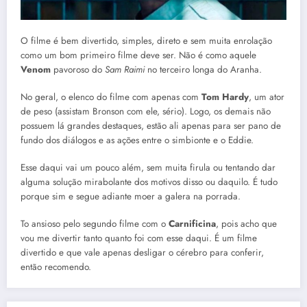
O filme é bem divertido, simples, direto e sem muita enrolação
como um bom primeiro filme deve ser. Não é como aquele
Venom
pavoroso do
Sam Raimi
no terceiro longa do Aranha.
No geral, o elenco do filme com apenas com
Tom Hardy
, um ator
de peso (assistam Bronson com ele, sério). Logo, os demais não
possuem lá grandes destaques, estão ali apenas para ser pano de
fundo dos diálogos e as ações entre o simbionte e o Eddie.
Esse daqui vai um pouco além, sem muita firula ou tentando dar
alguma solução mirabolante dos motivos disso ou daquilo. É tudo
porque sim e segue adiante moer a galera na porrada.
To ansioso pelo segundo filme com o
Carnificina
, pois acho que
vou me divertir tanto quanto foi com esse daqui. É um filme
divertido e que vale apenas desligar o cérebro para conferir,
então recomendo.