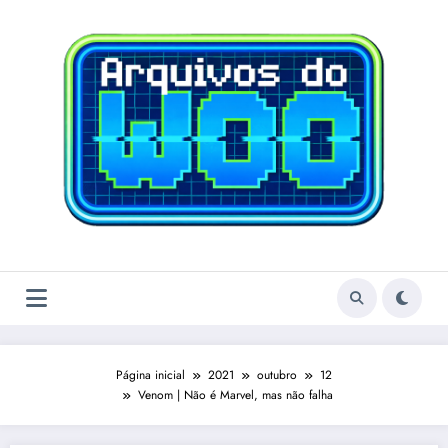
Pular
para
o
conteúdo
Página inicial
2021
outubro
12
Venom | Não é Marvel, mas não falha