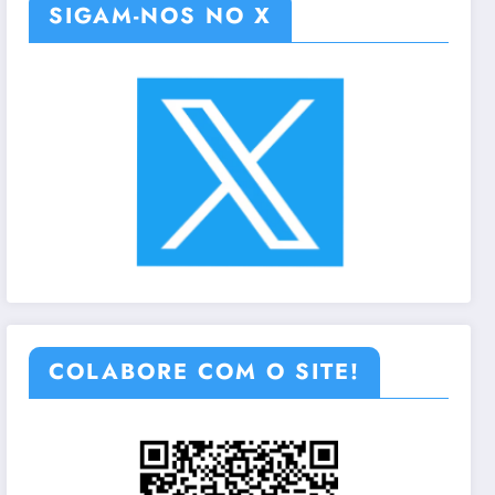
SIGAM-NOS NO X
COLABORE COM O SITE!