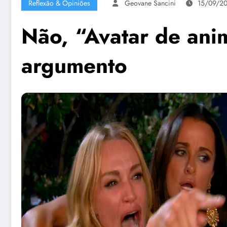
Reflexão & Opiniões
Geovane Sancini
15/09/2
Não, “Avatar de ani
argumento