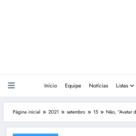
Pular
para
o
conteúdo
Início
Equipe
Notícias
Listas
Página inicial
2021
setembro
15
Não, “Avatar 