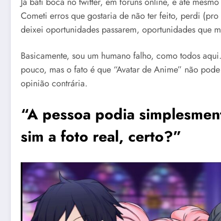
Já bati boca no twitter, em fóruns online, e até mesm
Cometi erros que gostaria de não ter feito, perdi (pr
deixei oportunidades passarem, oportunidades que m
Basicamente, sou um humano falho, como todos aqui
pouco, mas o fato é que “Avatar de Anime” não pod
opinião contrária.
“
A pessoa podia simplesment
sim a foto real, certo?”