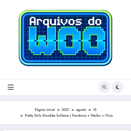
Pular
para
o
conteúdo
Página inicial
2021
agosto
15
Pretty Girls Klondike Solitaire | Paciência + Waifus = Vício