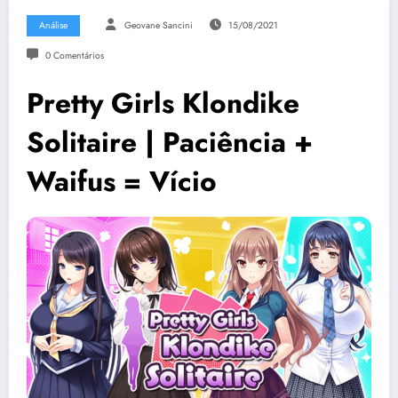
Análise
Geovane Sancini
15/08/2021
0 Comentários
Pretty Girls Klondike
Solitaire | Paciência +
Waifus = Vício