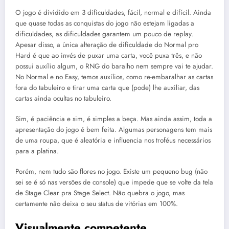
O jogo é dividido em 3 dificuldades, fácil, normal e difícil. Ainda
que quase todas as conquistas do jogo não estejam ligadas a
dificuldades, as dificuldades garantem um pouco de replay.
Apesar disso, a única alteração de dificuldade do Normal pro
Hard é que ao invés de puxar uma carta, você puxa três, e não
possui auxílio algum, o RNG do baralho nem sempre vai te ajudar.
No Normal e no Easy, temos auxílios, como re-embaralhar as cartas
fora do tabuleiro e tirar uma carta que (pode) lhe auxiliar, das
cartas ainda ocultas no tabuleiro.
Sim, é paciência e sim, é simples a beça. Mas ainda assim, toda a
apresentação do jogo é bem feita. Algumas personagens tem mais
de uma roupa, que é aleatória e influencia nos troféus necessários
para a platina.
Porém, nem tudo são flores no jogo. Existe um pequeno bug (não
sei se é só nas versões de console) que impede que se volte da tela
de Stage Clear pra Stage Select. Não quebra o jogo, mas
certamente não deixa o seu status de vitórias em 100%.
Visualmente competente,