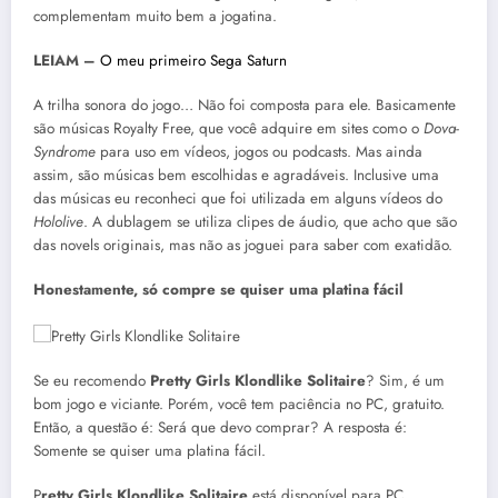
complementam muito bem a jogatina.
LEIAM –
O meu primeiro Sega Saturn
A trilha sonora do jogo… Não foi composta para ele. Basicamente
são músicas Royalty Free, que você adquire em sites como o
Dova-
Syndrome
para uso em vídeos, jogos ou podcasts. Mas ainda
assim, são músicas bem escolhidas e agradáveis. Inclusive uma
das músicas eu reconheci que foi utilizada em alguns vídeos do
Hololive
. A dublagem se utiliza clipes de áudio, que acho que são
das novels originais, mas não as joguei para saber com exatidão.
Honestamente, só compre se quiser uma platina fácil
Se eu recomendo
Pretty Girls Klondlike Solitaire
? Sim, é um
bom jogo e viciante. Porém, você tem paciência no PC, gratuito.
Então, a questão é: Será que devo comprar? A resposta é:
Somente se quiser uma platina fácil.
P
retty Girls Klondlike Solitaire
está disponível para PC,