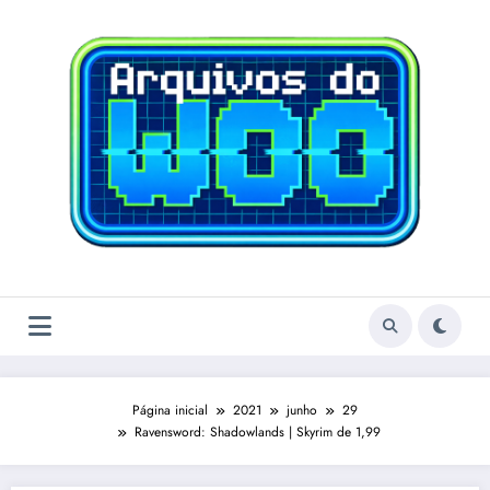
Pular
para
o
conteúdo
Página inicial
2021
junho
29
Ravensword: Shadowlands | Skyrim de 1,99