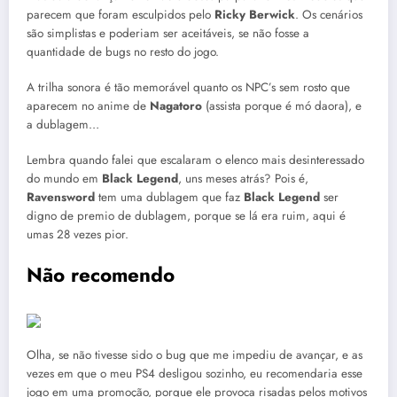
parecem que foram esculpidos pelo
Ricky Berwick
. Os cenários
são simplistas e poderiam ser aceitáveis, se não fosse a
quantidade de bugs no resto do jogo.
A trilha sonora é tão memorável quanto os NPC’s sem rosto que
aparecem no anime de
Nagatoro
(assista porque é mó daora), e
a dublagem…
Lembra quando falei que escalaram o elenco mais desinteressado
do mundo em
Black Legend
, uns meses atrás? Pois é,
Ravensword
tem uma dublagem que faz
Black Legend
ser
digno de premio de dublagem, porque se lá era ruim, aqui é
umas 28 vezes pior.
Não recomendo
Olha, se não tivesse sido o bug que me impediu de avançar, e as
vezes em que o meu PS4 desligou sozinho, eu recomendaria esse
jogo em uma promoção, porque ele provoca risadas pelos motivos