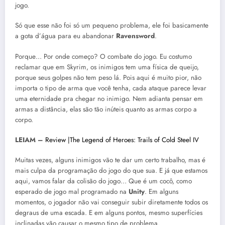
jogo.
Só que esse não foi só um pequeno problema, ele foi basicamente
a gota d’água para eu abandonar
Ravensword
.
Porque… Por onde começo? O combate do jogo. Eu costumo
reclamar que em Skyrim, os inimigos tem uma física de queijo,
porque seus golpes não tem peso lá. Pois aqui é muito pior, não
importa o tipo de arma que você tenha, cada ataque parece levar
uma eternidade pra chegar no inimigo. Nem adianta pensar em
armas a distância, elas são tão inúteis quanto as armas corpo a
corpo.
LEIAM –
Review |The Legend of Heroes: Trails of Cold Steel IV
Muitas vezes, alguns inimigos vão te dar um certo trabalho, mas é
mais culpa da programação do jogo do que sua. E já que estamos
aqui, vamos falar da colisão do jogo… Que é um cocô, como
esperado de jogo mal programado na
Unity
. Em alguns
momentos, o jogador não vai conseguir subir diretamente todos os
degraus de uma escada. E em alguns pontos, mesmo superfícies
inclinadas vão causar o mesmo tipo de problema.