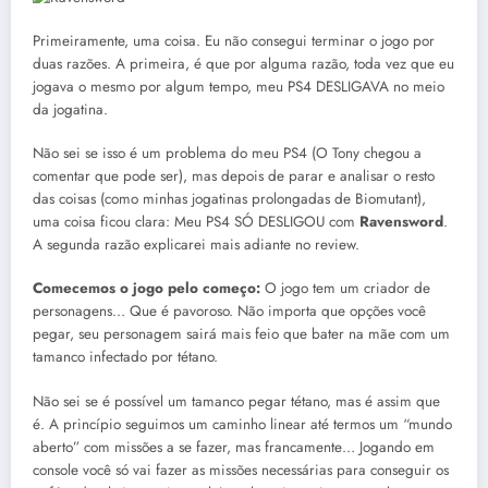
Primeiramente, uma coisa. Eu não consegui terminar o jogo por
duas razões. A primeira, é que por alguma razão, toda vez que eu
jogava o mesmo por algum tempo, meu PS4 DESLIGAVA no meio
da jogatina.
Não sei se isso é um problema do meu PS4 (O Tony chegou a
comentar que pode ser), mas depois de parar e analisar o resto
das coisas (como minhas jogatinas prolongadas de Biomutant),
uma coisa ficou clara: Meu PS4 SÓ DESLIGOU com
Ravensword
.
A segunda razão explicarei mais adiante no review.
Comecemos o jogo pelo começo:
O jogo tem um criador de
personagens… Que é pavoroso. Não importa que opções você
pegar, seu personagem sairá mais feio que bater na mãe com um
tamanco infectado por tétano.
Não sei se é possível um tamanco pegar tétano, mas é assim que
é. A princípio seguimos um caminho linear até termos um “mundo
aberto” com missões a se fazer, mas francamente… Jogando em
console você só vai fazer as missões necessárias para conseguir os