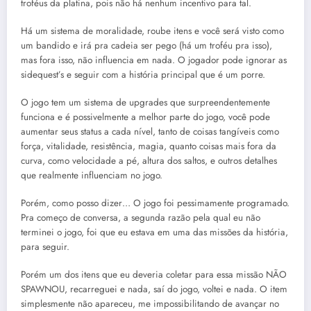
troféus da platina, pois não há nenhum incentivo para tal.
Há um sistema de moralidade, roube itens e você será visto como
um bandido e irá pra cadeia ser pego (há um troféu pra isso),
mas fora isso, não influencia em nada. O jogador pode ignorar as
sidequest’s e seguir com a história principal que é um porre.
O jogo tem um sistema de upgrades que surpreendentemente
funciona e é possivelmente a melhor parte do jogo, você pode
aumentar seus status a cada nível, tanto de coisas tangíveis como
força, vitalidade, resistência, magia, quanto coisas mais fora da
curva, como velocidade a pé, altura dos saltos, e outros detalhes
que realmente influenciam no jogo.
Porém, como posso dizer… O jogo foi pessimamente programado.
Pra começo de conversa, a segunda razão pela qual eu não
terminei o jogo, foi que eu estava em uma das missões da história,
para seguir.
Porém um dos itens que eu deveria coletar para essa missão NÃO
SPAWNOU, recarreguei e nada, saí do jogo, voltei e nada. O item
simplesmente não apareceu, me impossibilitando de avançar no