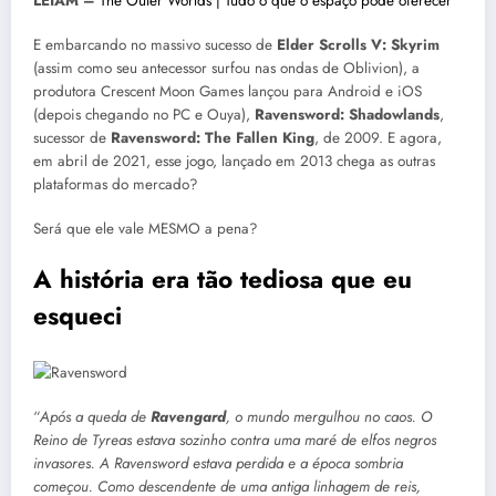
LEIAM –
The Outer Worlds | Tudo o que o espaço pode oferecer
E embarcando no massivo sucesso de
Elder Scrolls V: Skyrim
(assim como seu antecessor surfou nas ondas de Oblivion), a
produtora Crescent Moon Games lançou para Android e iOS
(depois chegando no PC e Ouya),
Ravensword: Shadowlands
,
sucessor de
Ravensword: The Fallen King
, de 2009. E agora,
em abril de 2021, esse jogo, lançado em 2013 chega as outras
plataformas do mercado?
Será que ele vale MESMO a pena?
A história era tão tediosa que eu
esqueci
“
Após a queda de
Ravengard
, o mundo mergulhou no caos. O
Reino de Tyreas estava sozinho contra uma maré de elfos negros
invasores. A Ravensword estava perdida e a época sombria
começou. Como descendente de uma antiga linhagem de reis,