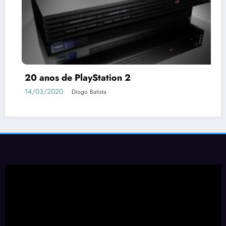
Coronavírus | Games para jogar durante a
Quarentena
18/03/2020
Tony Santos