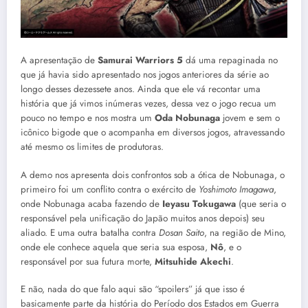
A apresentação de
Samurai Warriors 5
dá uma repaginada no
que já havia sido apresentado nos jogos anteriores da série ao
longo desses dezessete anos. Ainda que ele vá recontar uma
história que já vimos inúmeras vezes, dessa vez o jogo recua um
pouco no tempo e nos mostra um
Oda Nobunaga
jovem e sem o
icônico bigode que o acompanha em diversos jogos, atravessando
até mesmo os limites de produtoras.
A demo nos apresenta dois confrontos sob a ótica de Nobunaga, o
primeiro foi um conflito contra o exército de
Yoshimoto Imagawa
,
onde Nobunaga acaba fazendo de
Ieyasu Tokugawa
(que seria o
responsável pela unificação do Japão muitos anos depois) seu
aliado. E uma outra batalha contra
Dosan Saito
, na região de Mino,
onde ele conhece aquela que seria sua esposa,
Nô
, e o
responsável por sua futura morte,
Mitsuhide Akechi
.
E não, nada do que falo aqui são “spoilers” já que isso é
basicamente parte da história do Período dos Estados em Guerra