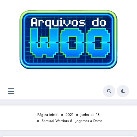
Pular
para
o
conteúdo
Página inicial
2021
junho
18
Samurai Warriors 5 | Jogamos a Demo