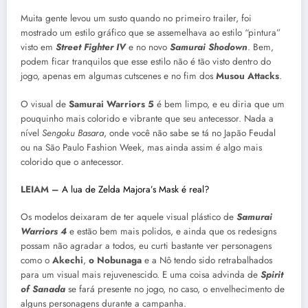
Muita gente levou um susto quando no primeiro trailer, foi
mostrado um estilo gráfico que se assemelhava ao estilo “pintura”
visto em
Street Fighter IV
e no novo
Samurai Shodown
. Bem,
podem ficar tranquilos que esse estilo não é tão visto dentro do
jogo, apenas em algumas cutscenes e no fim dos
Musou Attacks
.
O visual de
Samurai Warriors 5
é bem limpo, e eu diria que um
pouquinho mais colorido e vibrante que seu antecessor. Nada a
nível
Sengoku Basara
, onde você não sabe se tá no Japão Feudal
ou na São Paulo Fashion Week, mas ainda assim é algo mais
colorido que o antecessor.
LEIAM –
A lua de Zelda Majora’s Mask é real?
Os modelos deixaram de ter aquele visual plástico de
Samurai
Warriors 4
e estão bem mais polidos, e ainda que os redesigns
possam não agradar a todos, eu curti bastante ver personagens
como o
Akechi
,
o Nobunaga
e a Nô tendo sido retrabalhados
para um visual mais rejuvenescido. E uma coisa advinda de
Spirit
of Sanada
se fará presente no jogo, no caso, o envelhecimento de
alguns personagens durante a campanha.