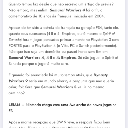
Quanto tempo faz desde que não escrevo um artigo de prévia?
Não lembro, mas enfim.
Samurai Warriors 4
foi o título
comemorativo de 10 anos da franquia, iniciada em 2004.
Apesar de ter sido a estreia da franquia na geração PS4, tanto ele,
quanto seus sucessores (4-II e 4: Empires, e até mesmo o
Spirit of
Sanada
) foram jogos pensados primariamente no Playstation 3 com
PORTES para o PlayStation 4 (e Vita, PC e Switch posteriormente).
Não que isso seja um demérito, eu passei horas sem fim em
Samurai Warriors 4
,
4-II
e
4: Empires
. Só não joguei o Spirit of
Sanada porque o jogo tá muito caro.
E quando foi anunciado há muito tempo atrás, que
Dynasty
Warriors 9
seria em mundo aberto, a pergunta que não queria
calar, foi: Será que
Samurai Warriors 5
vai ir no mesmo
caminho?
LEIAM –
Nintendo chega com uma Avalanche de novos jogos na
E3
Após a morna recepção que DW 9 teve, a resposta ficou bem