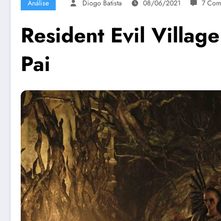
Análise
Diogo Batista
08/06/2021
7 Com
Resident Evil Villag
Pai