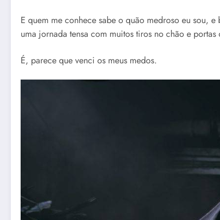
E quem me conhece sabe o quão medroso eu sou, e be
uma jornada tensa com muitos tiros no chão e portas 
É, parece que venci os meus medos.