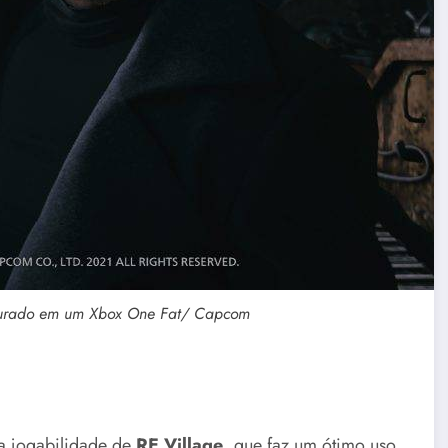
urado em um Xbox One Fat/ Capcom
 a jogabilidade de
RE Village
, que faz um ótimo uso