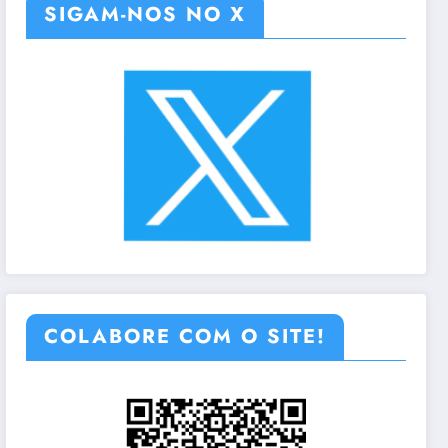
SIGAM-NOS NO X
COLABORE COM O SITE!