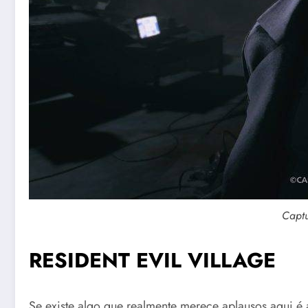
Capt
RESIDENT EVIL VILLAGE
Se existe algo que realmente merece aplausos aqui é