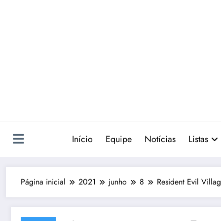
Pular
para
o
conteúdo
Início
Equipe
Notícias
Listas
Página inicial
2021
junho
8
Resident Evil Villa