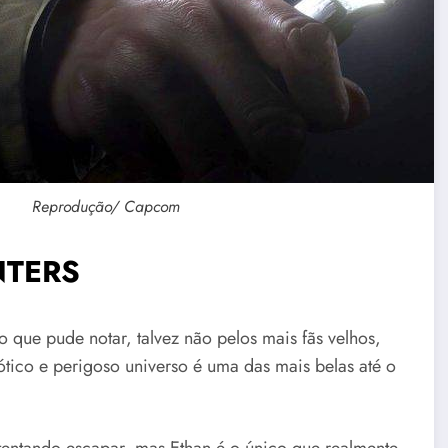
Reprodução/ Capcom
TERS
 que pude notar, talvez não pelos mais fãs velhos,
tico e perigoso universo é uma das mais belas até o
tentando escapar, mas Ethan é o único que realmente