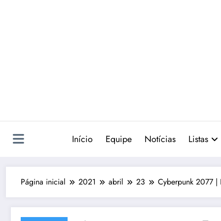
Pular
para
o
conteúdo
Início
Equipe
Notícias
Listas
Página inicial
2021
abril
23
Cyberpunk 2077 | 