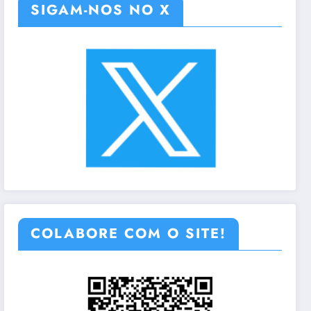
SIGAM-NOS NO X
COLABORE COM O SITE!