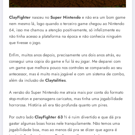
ClayFighter
nasceu no
Super Nintendo
e não era um bom game
nem mesmo lá, logo quando o terceiro game chegou ao Nintendo
64, isso me chamou a atenção positivamente, só infelizmente eu
não tinha acesso a plataforma na época e não conhecia ninguém
que tivesse o jogo.
Enfim, muitos anos depois, precisamente uns dois anos atrás, eu
consegui uma copia do game e fui lá eu jogar. Me deparei com
um game que melhora pouco nos controles se comparado ao seu
antecessor, mas é muito mais jogável e com um sistema de combo,
além da inclusão de
Claytalities
.
A versão do Super Nintendo me atraia mais por conta do formato
stop-motion e personagens caricatos, mas tinha uma jogabilidade
horrorosa. História ali era tão profunda quanto um pires.
Por outro lado
ClayFighter 63 ⅓
é ruim divertido e que dá pra
gastar algumas boas horas nele tranquilamente. Não temos uma
jogabilidade boa, mas ao menos dá pra se dizer que agora é