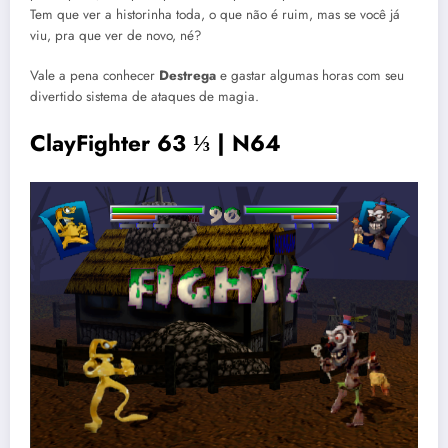
Tem que ver a historinha toda, o que não é ruim, mas se você já
viu, pra que ver de novo, né?
Vale a pena conhecer
Destrega
e gastar algumas horas com seu
divertido sistema de ataques de magia.
ClayFighter 63 ⅓ | N64