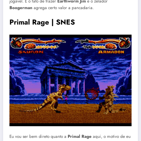
jogável. E o fato de trazer
Earthworm Jim
e o zelador
Boogerman
agrega certo valor a pancadaria.
Primal Rage | SNES
Eu vou ser bem direto quanto a
Primal Rage
aqui, o motivo de eu