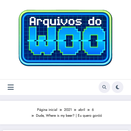
Pular
para
o
conteúdo
Página inicial
2021
abril
6
Dude, Where is my beer? | Eu quero goróó