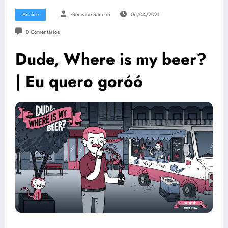
Análise
Geovane Sancini
06/04/2021
0 Comentários
Dude, Where is my beer?
| Eu quero goróó