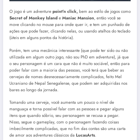
O jogo é um adventure
point’n click,
bem ao estilo de jogos como
Secret of Monkey Island
e
Maniac Mansion
, então você se
move clicando no mouse para onde quer ir, e tem um punhado de
ações que pode fazer, clicando nelas, ou usando atalhos do teclado
(úteis em alguns pontos da história).
Porém, tem uma mecânica interessante (que pode ter sido ou não
utilizada em algum outro jogo, não sou PhD em adventure), já que
o seu personagem é um cara que não é muito sociável, então para
poder falar com a maioria das pessoas, você terá que beber as
cervejas de nomes desnecessariamente complicados, feito Mel
Ucraniano de Nepal Senegalense, que podem ser adquiridas nos
bares ao longo da jornada.
Tomando uma cerveja, você aumenta um pouco o nível de
manguaça e torna possível falar com as pessoas e pegar alguns
itens que quando sóbrio, seu personagem se recusa a pegar.
Nisso, segue o gameplay, com o personagem fazendo coisas
imbecilmente complicadas, que no fim das contas são uma carta
de amor aos adventures clássicos da
LucasArts
.