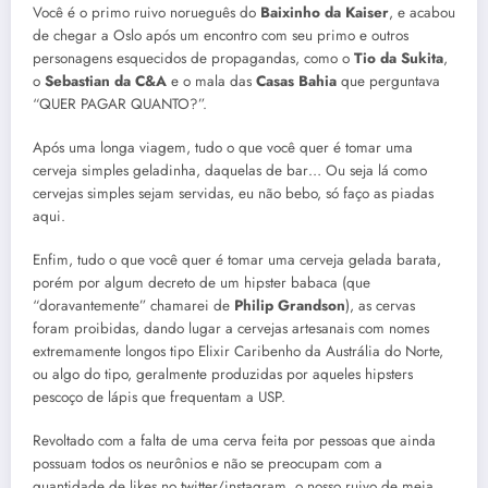
Você é o primo ruivo norueguês do
Baixinho da Kaiser
, e acabou
de chegar a Oslo após um encontro com seu primo e outros
personagens esquecidos de propagandas, como o
Tio da Sukita
,
o
Sebastian da C&A
e o mala das
Casas Bahia
que perguntava
“QUER PAGAR QUANTO?”.
Após uma longa viagem, tudo o que você quer é tomar uma
cerveja simples geladinha, daquelas de bar… Ou seja lá como
cervejas simples sejam servidas, eu não bebo, só faço as piadas
aqui.
Enfim, tudo o que você quer é tomar uma cerveja gelada barata,
porém por algum decreto de um hipster babaca (que
“doravantemente” chamarei de
Philip Grandson
), as cervas
foram proibidas, dando lugar a cervejas artesanais com nomes
extremamente longos tipo Elixir Caribenho da Austrália do Norte,
ou algo do tipo, geralmente produzidas por aqueles hipsters
pescoço de lápis que frequentam a USP.
Revoltado com a falta de uma cerva feita por pessoas que ainda
possuam todos os neurônios e não se preocupam com a
quantidade de likes no twitter/instagram, o nosso ruivo de meia