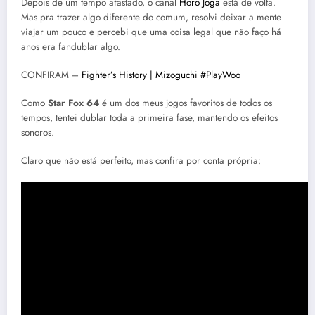
Depois de um tempo afastado, o canal
Horo Joga
está de volta.
Mas pra trazer algo diferente do comum, resolvi deixar a mente
viajar um pouco e percebi que uma coisa legal que não faço há
anos era fandublar algo.
CONFIRAM –
Fighter’s History | Mizoguchi #PlayWoo
Como
Star Fox 64
é um dos meus jogos favoritos de todos os
tempos, tentei dublar toda a primeira fase, mantendo os efeitos
sonoros.
Claro que não está perfeito, mas confira por conta própria: