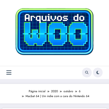
Pular
para
o
conteúdo
Página inicial
2020
outubro
6
Macbat 64 | Um indie com a cara do Nintendo 64