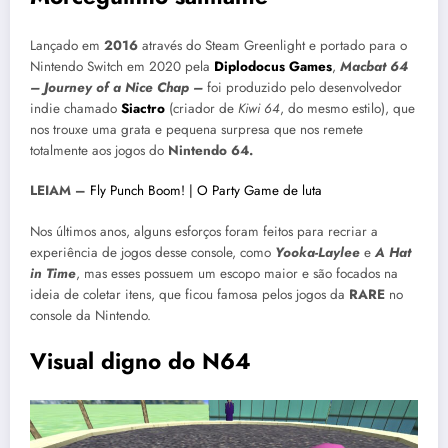
Lançado em
2016
através do Steam Greenlight e portado para o
Nintendo Switch em 2020 pela
Diplodocus Games
,
Macbat 64
– Journey of a Nice Chap –
foi produzido pelo desenvolvedor
indie chamado
Siactro
(criador de
Kiwi 64
, do mesmo estilo), que
nos trouxe uma grata e pequena surpresa que nos remete
totalmente aos jogos do
Nintendo 64.
LEIAM –
Fly Punch Boom! | O Party Game de luta
Nos últimos anos, alguns esforços foram feitos para recriar a
experiência de jogos desse console, como
Yooka-Laylee
e
A Hat
in Time
, mas esses possuem um escopo maior e são focados na
ideia de coletar itens, que ficou famosa pelos jogos da
RARE
no
console da Nintendo.
Visual digno do N64