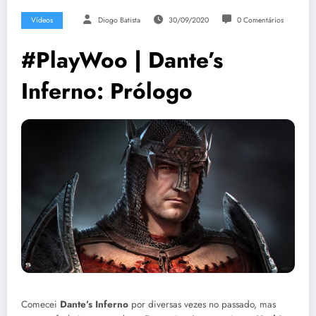
Vídeos
Diogo Batista
30/09/2020
0 Comentários
#PlayWoo | Dante’s
Inferno: Prólogo
Comecei
Dante’s Inferno
por diversas vezes no passado, mas