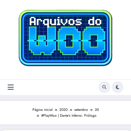
Pular
para
o
conteúdo
Página inicial
2020
setembro
30
#PlayWoo | Dante’s Inferno: Prólogo