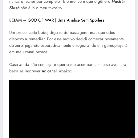
nunca o fechei por completo. E o motivo é que o gênero
Hack’n
Slash
não é lá o meu favorito.
LEIAM –
GOD OF WAR | Uma Analise Sem Spoilers
Um preconceito bobo, diga-se de passagem, mas que estou
disposto a remediar. Por esse motivo decidi começar novamente
do zero, jogando esporadicamente e registrando em gameplays lá
em meu canal pessoal.
Caso ainda não conheça e queria me acompanhar nessa aventura,
basta se inscrever
no canal
abaixo: