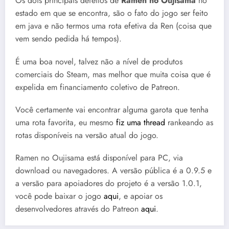
Os dois principais defeitos de
Ramen no Oujisama
no
estado em que se encontra, são o fato do jogo ser feito
em java e não termos uma rota efetiva da Ren (coisa que
vem sendo pedida há tempos).
É uma boa novel, talvez não a nível de produtos
comerciais do Steam, mas melhor que muita coisa que é
expelida em financiamento coletivo de Patreon.
Você certamente vai encontrar alguma garota que tenha
uma rota favorita, eu mesmo
fiz uma thread
rankeando as
rotas disponíveis na versão atual do jogo.
Ramen no Oujisama está disponível para PC, via
download ou navegadores. A versão pública é a 0.9.5 e
a versão para apoiadores do projeto é a versão 1.0.1,
você pode baixar o jogo
aqui
, e apoiar os
desenvolvedores através do Patreon
a
qu
i
.