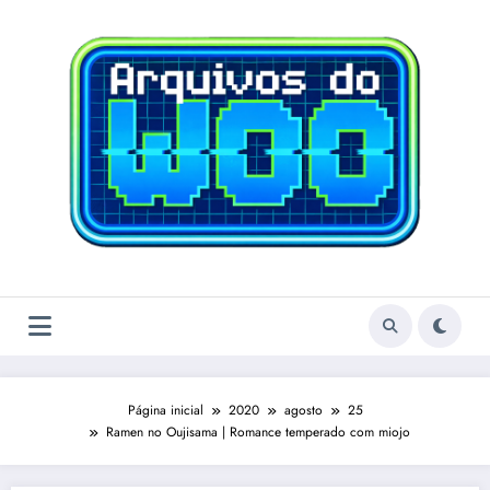
Pular
para
o
conteúdo
Página inicial
2020
agosto
25
Ramen no Oujisama | Romance temperado com miojo