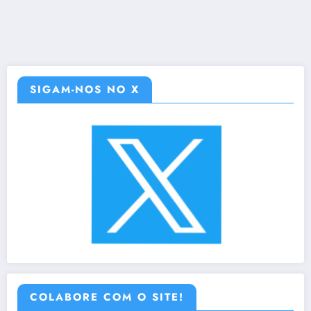
SIGAM-NOS NO X
COLABORE COM O SITE!