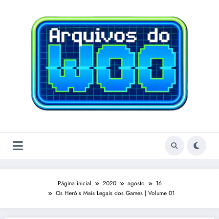
Pular
para
o
conteúdo
Página inicial
2020
agosto
16
Os Heróis Mais Legais dos Games | Volume 01