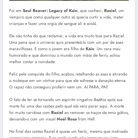
Foi em
Soul Reaver: Legacy of Kain
, que conheci,
Raziel
, um
vampiro que como qualquer outro só queria curtir a vida, matar
crianças e fazer uma orgia de sangue ali e acolá.
Ele não tinha do que reclamar, a vida era muito boa para Raziel.
Uma pena que o universo quis presenteá-lo com um par de asas
maravilhosas. E como o jovem era filho de
Kain
. Um cara mau
humorado e que dominou o mundo com mãos de ferro, achou
melhor contar a novidade.
Feliz pela conquista do filho, acabou retalhando as asas e atirando
o moleque em um vórtice para que ele sofresse a danação eterna.
O rapaz não conseguiu proferir nem um: AI PARA, PAI!
O fato de ter se tornando um espirito vingativo
BadAss
após sua
morte foi uma das razões pelo qual ele veio parar aqui. A morte
foi muito caridosa com
Raziel
ao remover os traços de emo gótico,
deixando-o com um visual
Noel Rosa
from Hell.
No final das contas Raziel é quase um herói, mesmo que motivado
apenas por vingança. E se vocês ainda não jogaram seu jogo,