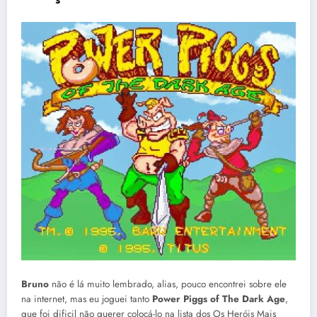
Bruno
não é lá muito lembrado, alias, pouco encontrei sobre ele
na internet, mas eu joguei tanto
Power Piggs of The Dark Age
,
que foi dificil não querer colocá-lo na lista dos Os Heróis Mais