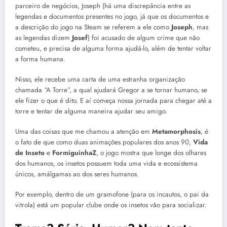
parceiro de negócios, Joseph (há uma discrepância entre as
legendas e documentos presentes no jogo, já que os documentos e
a descrição do jogo na Steam se referem a ele como
Joseph
, mas
as legendas dizem
Josef
) foi acusado de algum crime que não
cometeu, e precisa de alguma forma ajudá-lo, além de tentar voltar
a forma humana.
Nisso, ele recebe uma carta de uma estranha organização
chamada “A Torre”, a qual ajudará Gregor a se tornar humano, se
ele fizer o que é dito. E aí começa nossa jornada para chegar até a
torre e tentar de alguma maneira ajudar seu amigo.
Uma das coisas que me chamou a atenção em
Metamorphosis
, é
o fato de que como duas animações populares dos anos 90,
Vida
de Inseto
e
FormiguinhaZ
, o jogo mostra que longe dos olhares
dos humanos, os insetos possuem toda uma vida e ecossistema
únicos, amálgamas ao dos seres humanos.
Por exemplo, dentro de um gramofone (para os incautos, o pai da
vitrola) está um popular clube onde os insetos vão para socializar.