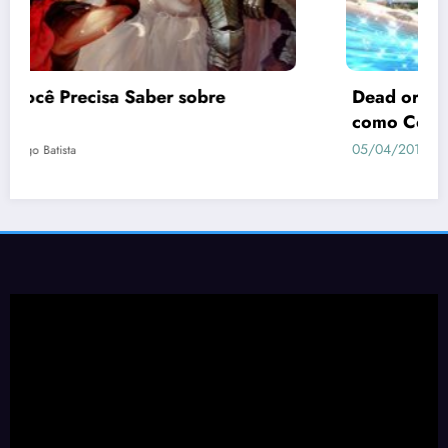
Dead or Alive Xtreme 3 Scarlet | Guia de
como Conquistar as Waifus
05/04/2019
Geovane Sancini