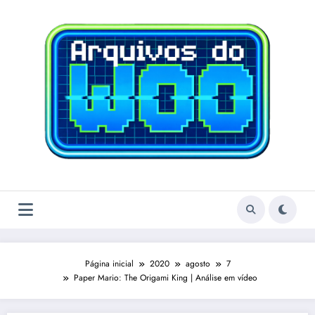
Pular
para
o
conteúdo
Página inicial
2020
agosto
7
Paper Mario: The Origami King | Análise em vídeo