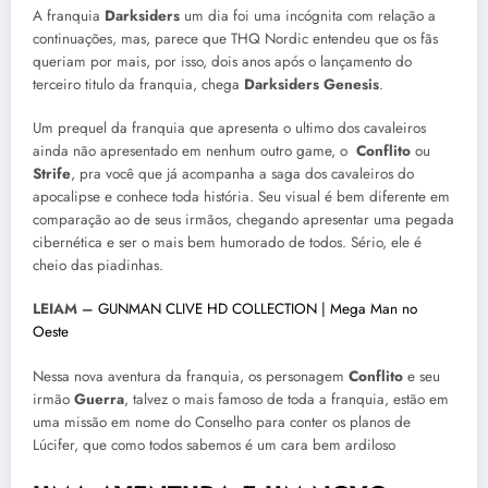
A franquia
Darksiders
um dia foi uma incógnita com relação a
continuações, mas, parece que THQ Nordic entendeu que os fãs
queriam por mais, por isso, dois anos após o lançamento do
terceiro titulo da franquia, chega
Darksiders Genesis
.
Um prequel da franquia que apresenta o ultimo dos cavaleiros
ainda não apresentado em nenhum outro game, o
Conflito
ou
Strife
, pra você que já acompanha a saga dos cavaleiros do
apocalipse e conhece toda história. Seu visual é bem diferente em
comparação ao de seus irmãos, chegando apresentar uma pegada
cibernética e ser o mais bem humorado de todos. Sério, ele é
cheio das piadinhas.
LEIAM –
GUNMAN CLIVE HD COLLECTION | Mega Man no
Oeste
Nessa nova aventura da franquia, os personagem
Conflito
e seu
irmão
Guerra
, talvez o mais famoso de toda a franquia, estão em
uma missão em nome do Conselho para conter os planos de
Lúcifer, que como todos sabemos é um cara bem ardiloso