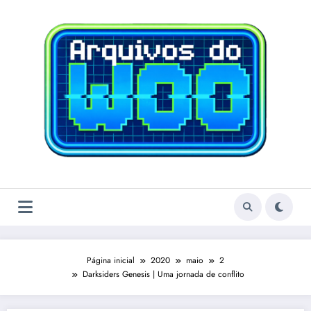
Pular
para
o
conteúdo
Página inicial
2020
maio
2
Darksiders Genesis | Uma jornada de conflito