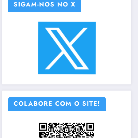
SIGAM-NOS NO X
COLABORE COM O SITE!