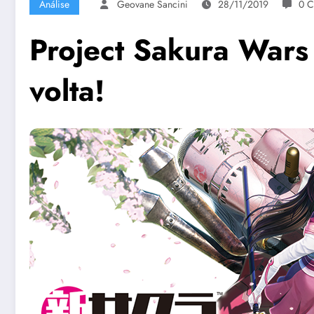
Análise
Geovane Sancini
28/11/2019
0 C
Project Sakura Wars
volta!