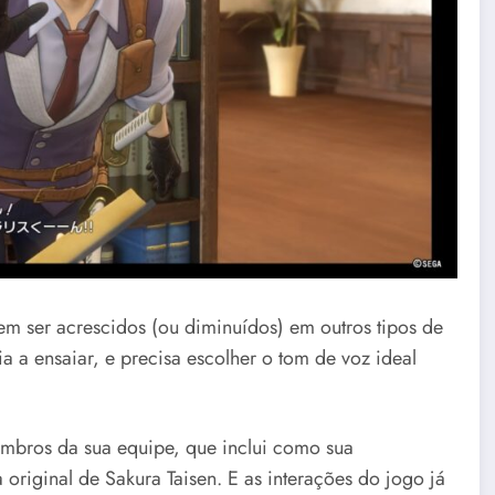
m ser acrescidos (ou diminuídos) em outros tipos de
 a ensaiar, e precisa escolher o tom de voz ideal
bros da sua equipe, que inclui como sua
a original de Sakura Taisen. E as interações do jogo já