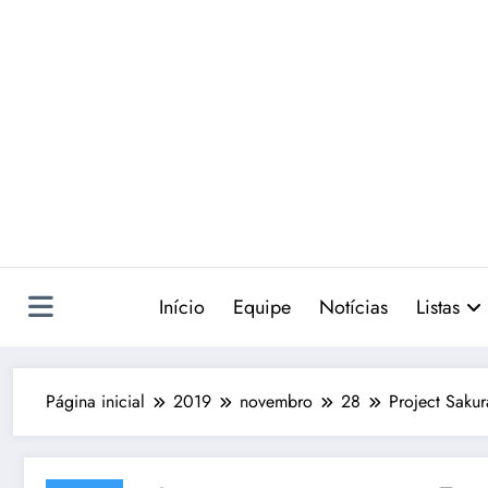
Pular
para
o
conteúdo
Início
Equipe
Notícias
Listas
Página inicial
2019
novembro
28
Project Sakur