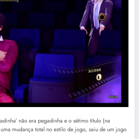
adinha’ não era pegadinha e o sétimo título (na
 uma mudança total no estilo de jogo, saiu de um jogo