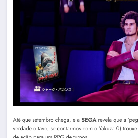
Até que setembro chega, e a
SEGA
revela que a ‘peg
verdade oitavo, se contarmos com o Yakuza 0) trouxe
de ação para um RPG de turnos.