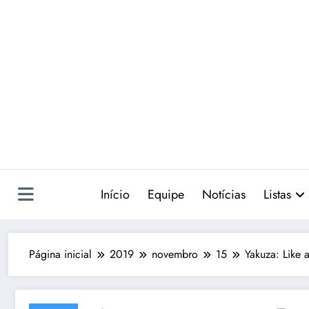
Pular
para
o
conteúdo
Início
Equipe
Notícias
Listas
Página inicial
2019
novembro
15
Yakuza: Like 