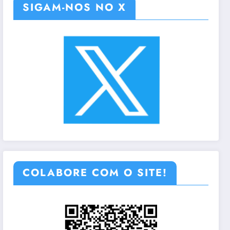
SIGAM-NOS NO X
COLABORE COM O SITE!