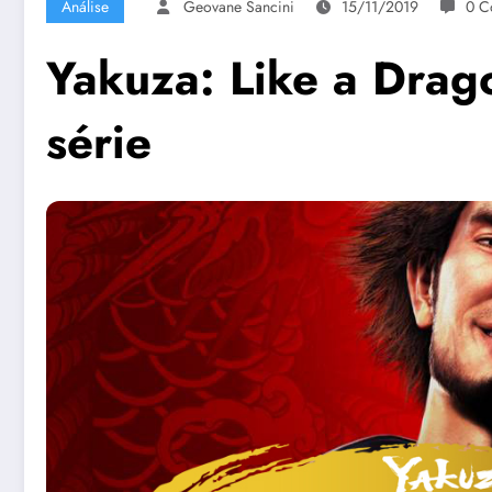
Análise
Geovane Sancini
15/11/2019
0 C
Yakuza: Like a Drag
série