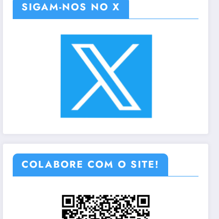
SIGAM-NOS NO X
COLABORE COM O SITE!