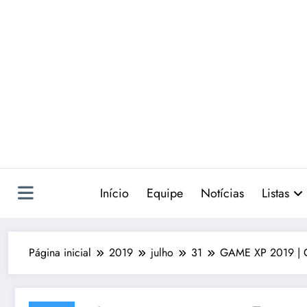
Pular
para
o
conteúdo
Início
Equipe
Notícias
Listas
Página inicial
2019
julho
31
GAME XP 2019 | O