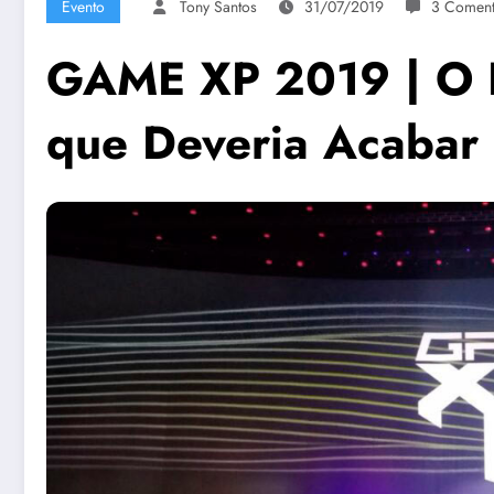
Evento
Tony Santos
31/07/2019
3 Coment
GAME XP 2019 | O E
que Deveria Acabar