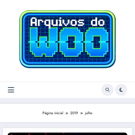
Pular
para
o
conteúdo
Página inicial
2019
julho