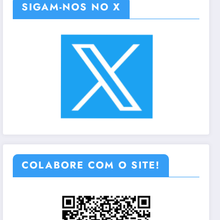
SIGAM-NOS NO X
COLABORE COM O SITE!