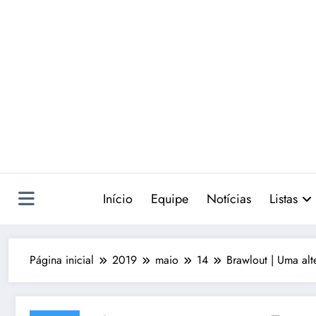
Pular
para
o
conteúdo
Início
Equipe
Notícias
Listas
Página inicial
2019
maio
14
Brawlout | Uma alt