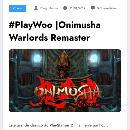
Vídeos
Diogo Batista
31/01/2019
0 Comentários
#PlayWoo |Onimusha
Warlords Remaster
Esse grande clássico do
PlayStation 2
finalmente ganhou um