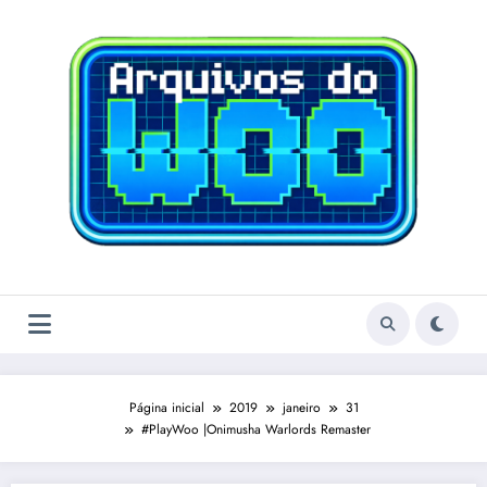
Pular
para
o
conteúdo
Página inicial
2019
janeiro
31
#PlayWoo |Onimusha Warlords Remaster