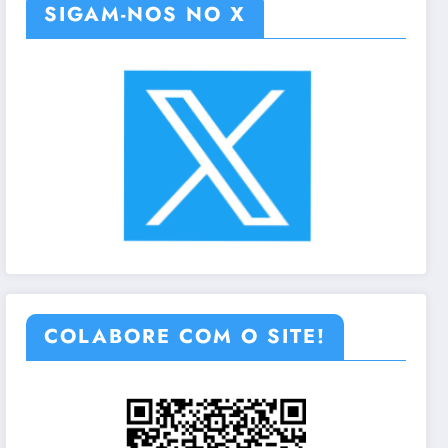
SIGAM-NOS NO X
COLABORE COM O SITE!