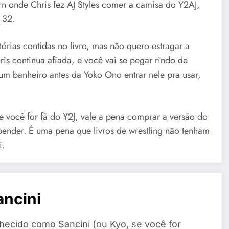
urn onde Chris fez AJ Styles comer a camisa do Y2AJ,
 32.
tórias contidas no livro, mas não quero estragar a
ris continua afiada, e você vai se pegar rindo de
m banheiro antes da Yoko Ono entrar nele pra usar,
e você for fã do Y2J, vale a pena comprar a versão do
epender. É uma pena que livros de wrestling não tenham
i.
ncini
ecido como Sancini (ou Kyo, se você for