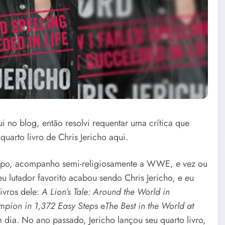
ui no blog, então resolvi requentar uma crítica que
uarto livro de Chris Jericho aqui.
 tempo, acompanho semi-religiosamente a WWE, e vez ou
u lutador favorito acabou sendo Chris Jericho, e eu
ivros dele:
A Lion’s Tale: Around the World in
mpion in 1,372 Easy Steps
e
The Best in the World at
m dia. No ano passado, Jericho lançou seu quarto livro,