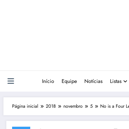
Pular
para
o
conteúdo
Início
Equipe
Notícias
Listas
Página inicial
2018
novembro
5
No is a Four L