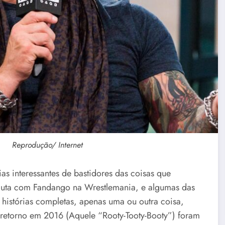
Reprodução/ Internet
ias interessantes de bastidores das coisas que
luta com Fandango na Wrestlemania, e algumas das
histórias completas, apenas uma ou outra coisa,
retorno em 2016 (Aquele “Rooty-Tooty-Booty”) foram