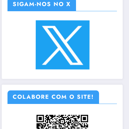
SIGAM-NOS NO X
COLABORE COM O SITE!