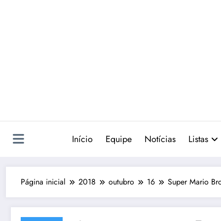
Pular
para
o
conteúdo
Início
Equipe
Notícias
Listas
Página inicial
2018
outubro
16
Super Mario Bro